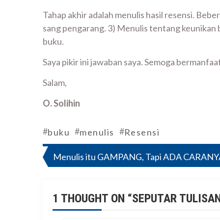
Tahap akhir adalah menulis hasil resensi. Bebe
sang pengarang. 3) Menulis tentang keunikan 
buku.
Saya pikir ini jawaban saya. Semoga bermanfaat
Salam,
O. Solihin
#
#
#
buku
menulis
Resensi
Navigasi
Menulis itu GAMPANG, Tapi ADA CARANY
pos
1 THOUGHT ON “
SEPUTAR TULISAN