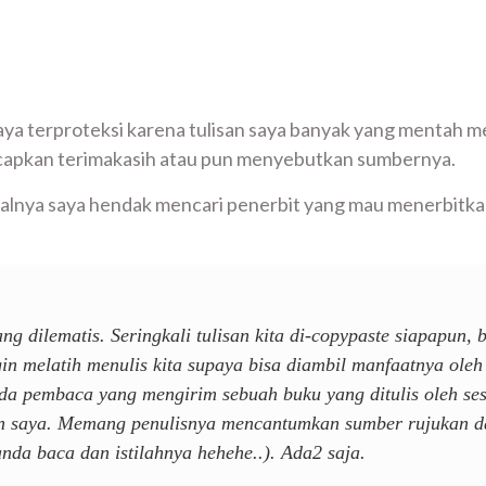
aya terproteksi karena tulisan saya banyak yang mentah me
apkan terimakasih atau pun menyebutkan sumbernya.
lnya saya hendak mencari penerbit yang mau menerbitkan 
ang dilematis. Seringkali tulisan kita di-copypaste siapapu
ngin melatih menulis kita supaya bisa diambil manfaatnya ole
Ada pembaca yang mengirim sebuah buku yang ditulis oleh ses
an saya. Memang penulisnya mencantumkan sumber rujukan dala
nda baca dan istilahnya hehehe..). Ada2 saja.