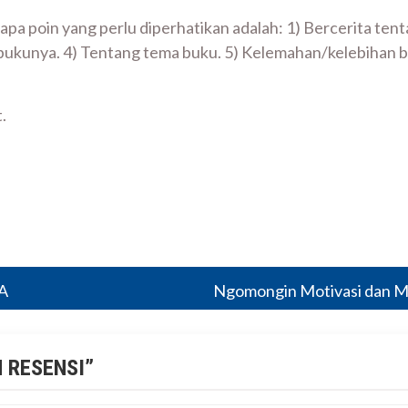
rapa poin yang perlu diperhatikan adalah: 1) Bercerita te
bukunya. 4) Tentang tema buku. 5) Kelemahan/kelebihan b
.
A
Ngomongin Motivasi dan 
 RESENSI
”