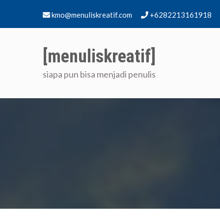
Skip
kmo@menuliskreatif.com
+6282213161918
to
content
[menuliskreatif]
siapa pun bisa menjadi penulis
Home
[me