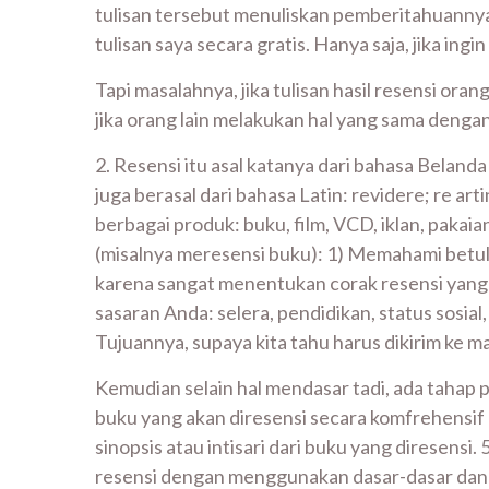
tulisan tersebut menuliskan pemberitahuannya d
tulisan saya secara gratis. Hanya saja, jika i
Tapi masalahnya, jika tulisan hasil resensi oran
jika orang lain melakukan hal yang sama dengan 
2. Resensi itu asal katanya dari bahasa Belanda
juga berasal dari bahasa Latin: revidere; re art
berbagai produk: buku, film, VCD, iklan, paka
(misalnya meresensi buku): 1) Memahami betul
karena sangat menentukan corak resensi yang 
sasaran Anda: selera, pendidikan, status sosia
Tujuannya, supaya kita tahu harus dikirim ke m
Kemudian selain hal mendasar tadi, ada tahap 
buku yang akan diresensi secara komfrehensif
sinopsis atau intisari dari buku yang diresens
resensi dengan menggunakan dasar-dasar dan k