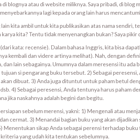
i blognya atau di website miliknya. Saya pribadi, di blog
ngin menyebarkannya lagi kepada orang lain harus mencantum
g lain kita ambil untuk kita publikasikan atas nama sendiri, 
karya kita? Tentu tidak menyenangkan bukan? Saya pikir di s
 (dari kata: recensie). Dalam bahasa Inggris, kita bisa dapa
inya kembali dan videre artinya melihat). Nah, dengan defini
ian, dan lain sebagainya. Umumnya dalam meresensi itu ada
 tujuan si pengarang buku tersebut. 2) Sebagai peresens
akan dibuat. 3) Anda juga dituntut untuk paham betul de
l, dsb. 4) Sebagai peresensi, Anda tentunya harus paham den
ana jika naskahnya adalah begini dan begitu.
persiapan sebelum merensi, yakni: 1) Mengenali atau menj
 dan cermat. 3) Menandai bagian buku yang akan dijadikan
i. 5) Menentukan sikap Anda sebagai perensi terhadap buku 
riteria yang udah kita tentukan sebelumnya.