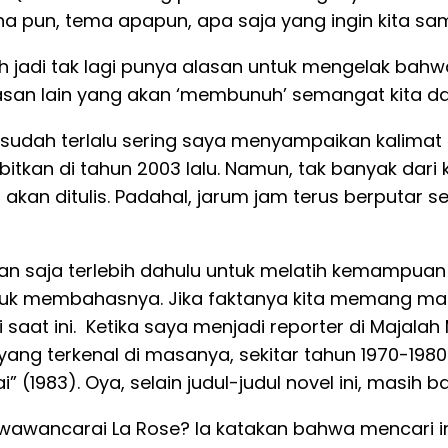
na pun, tema apapun, apa saja yang ingin kita sam
eh jadi tak lagi punya alasan untuk mengelak bahwa
asan lain yang akan ‘membunuh’ semangat kita da
 sudah terlalu sering saya menyampaikan kalimat 
itkan di tahun 2003 lalu. Namun, tak banyak dari
g akan ditulis. Padahal, jarum jam terus berput
gan saja terlebih dahulu untuk melatih kemampuan
uk membahasnya. Jika faktanya kita memang masih
saat ini. Ketika saya menjadi reporter di Majala
ng terkenal di masanya, sekitar tahun 1970-1980-
(1983). Oya, selain judul-judul novel ini, masih b
wancarai La Rose? Ia katakan bahwa mencari insp