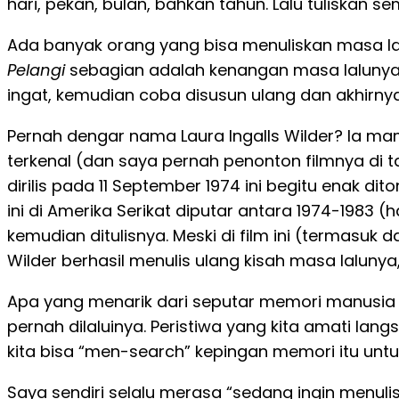
hari, pekan, bulan, bahkan tahun. Lalu tuliskan s
Ada banyak orang yang bisa menuliskan masa lal
Pelangi
sebagian adalah kenangan masa lalunya. S
ingat, kemudian coba disusun ulang dan akhirnya
Pernah dengar nama Laura Ingalls Wilder? Ia mamp
terkenal (dan saya pernah penonton filmnya di t
dirilis pada 11 September 1974 ini begitu enak di
ini di Amerika Serikat diputar antara 1974-1983
kemudian ditulisnya. Meski di film ini (termasuk 
Wilder berhasil menulis ulang kisah masa lalunya,
Apa yang menarik dari seputar memori manusia i
pernah dilaluinya. Peristiwa yang kita amati lang
kita bisa “men-search” kepingan memori itu untuk
Saya sendiri selalu merasa “sedang ingin menulis