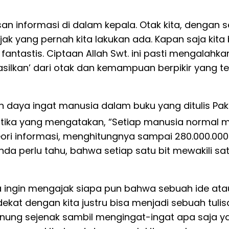
 informasi di dalam kepala. Otak kita, dengan seg
 yang pernah kita lakukan ada. Kapan saja kita
fantastis. Ciptaan Allah Swt. ini pasti mengalahk
asilkan’ dari otak dan kemampuan berpikir yang tel
aya ingat manusia dalam buku yang ditulis Pak 
atika yang mengatakan, “Setiap manusia normal m
ori informasi, menghitungnya sampai 280.000.000.
nda perlu tahu, bahwa setiap satu bit mewakili satua
ya ingin mengajak siapa pun bahwa sebuah ide atau 
 dekat dengan kita justru bisa menjadi sebuah tuli
g sejenak sambil mengingat-ingat apa saja yang