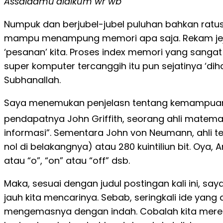
Assalaamu’alaikum wr wb
Numpuk dan berjubel-jubel puluhan bahkan ratusan
mampu menampung memori apa saja. Rekam jejak
‘pesanan’ kita. Proses index memori yang sangat 
super komputer tercanggih itu pun sejatinya ‘dih
Subhanallah.
Saya menemukan penjelasn tentang kemampuan d
pendapatnya John Griffith, seorang ahli matem
informasi”. Sementara John von Neumann, ahli te
nol di belakangnya) atau 280 kuintiliun bit. Oya, A
atau “o”, “on” atau “off” dsb.
Maka, sesuai dengan judul postingan kali ini, sa
jauh kita mencarinya. Sebab, seringkali ide yang
mengemasnya dengan indah. Cobalah kita merenun