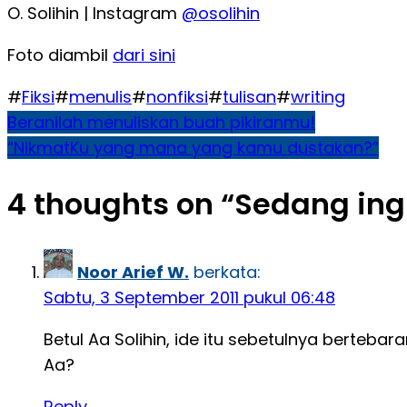
O. Solihin | Instagram
@osolihin
Foto diambil
dari sini
#
Fiksi
#
menulis
#
nonfiksi
#
tulisan
#
writing
Navigasi
Beranilah menuliskan buah pikiranmu!
“NikmatKu yang mana yang kamu dustakan?”
pos
4 thoughts on “
Sedang ing
Noor Arief W.
berkata:
Sabtu, 3 September 2011 pukul 06:48
Betul Aa Solihin, ide itu sebetulnya berteb
Aa?
Reply