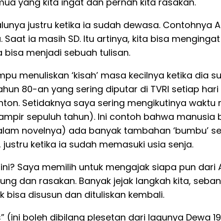
emua yang kita ingat dan pernah kita rasakan.
unya justru ketika ia sudah dewasa. Contohnya An
aat ia masih SD. Itu artinya, kita bisa mengingat 
 bisa menjadi sebuah tulisan.
u menuliskan ‘kisah’ masa kecilnya ketika dia su
ahun 80-an yang sering diputar di TVRI setiap har
tonton. Setidaknya saya sering mengikutinya waktu 
 (hampir sepuluh tahun). Ini contoh bahwa manusi
dalam novelnya) ada banyak tambahan ‘bumbu’ sebaga
 justru ketika ia sudah memasuki usia senja.
ni? Saya memilih untuk mengajak siapa pun dari 
sung dan rasakan. Banyak jejak langkah kita, seban
 bisa disusun dan dituliskan kembali.
” (ini boleh dibilang plesetan dari lagunya Dewa 1