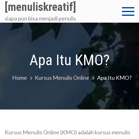
Skip
[menuliskreatif]
to
siapa pun bisa menjadi penulis
content
Apa Itu KMO?
Home
Kursus Menulis Online
Apa Itu KMO?
Kursus Menulis Online (KMO) adalah kursus menulis