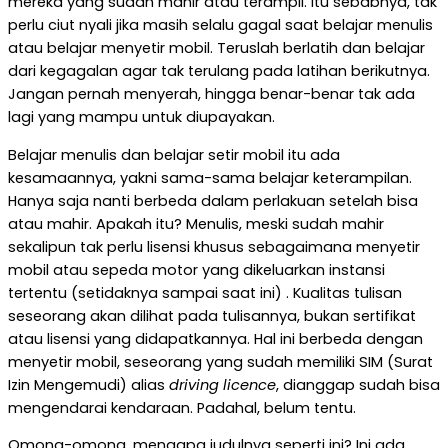
mereka yang sudah mahir atau terampil. Itu sebabnya, tak
perlu ciut nyali jika masih selalu gagal saat belajar menulis
atau belajar menyetir mobil. Teruslah berlatih dan belajar
dari kegagalan agar tak terulang pada latihan berikutnya.
Jangan pernah menyerah, hingga benar-benar tak ada
lagi yang mampu untuk diupayakan.
Belajar menulis dan belajar setir mobil itu ada
kesamaannya, yakni sama-sama belajar keterampilan.
Hanya saja nanti berbeda dalam perlakuan setelah bisa
atau mahir. Apakah itu? Menulis, meski sudah mahir
sekalipun tak perlu lisensi khusus sebagaimana menyetir
mobil atau sepeda motor yang dikeluarkan instansi
tertentu (setidaknya sampai saat ini) . Kualitas tulisan
seseorang akan dilihat pada tulisannya, bukan sertifikat
atau lisensi yang didapatkannya. Hal ini berbeda dengan
menyetir mobil, seseorang yang sudah memiliki SIM (Surat
Izin Mengemudi) alias
driving licence
, dianggap sudah bisa
mengendarai kendaraan. Padahal, belum tentu.
Omong-omong, mengapa judulnya seperti ini? Ini ada