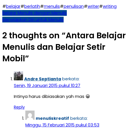
#
belajar
#
berlatih
#
menulis
#
penulisan
#
writer
#
writing
Navigasi
Belajar Menulis dengan Menulis
Menyiapkan Diri untuk Menulis
pos
2 thoughts on “
Antara Belajar
Menulis dan Belajar Setir
Mobil
”
Andre Septianta
berkata:
Senin, 19 Januari 2015 pukul 10:27
Intinya harus dibiasakan yah mas 😀
Reply
menuliskreatif
berkata:
Minggu, 15 Februari 2015 pukul 03:53