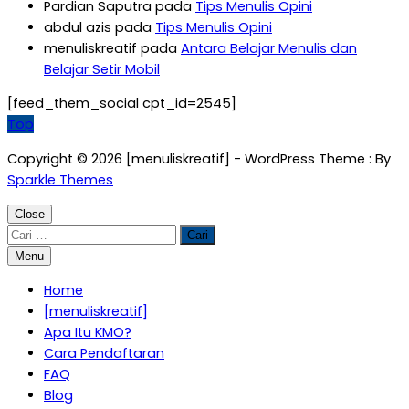
Pardian Saputra
pada
Tips Menulis Opini
abdul azis
pada
Tips Menulis Opini
menuliskreatif
pada
Antara Belajar Menulis dan
Belajar Setir Mobil
[feed_them_social cpt_id=2545]
Top
Copyright © 2026 [menuliskreatif] - WordPress Theme : By
Sparkle Themes
Close
Cari
untuk:
Menu
Home
[menuliskreatif]
Apa Itu KMO?
Cara Pendaftaran
FAQ
Blog