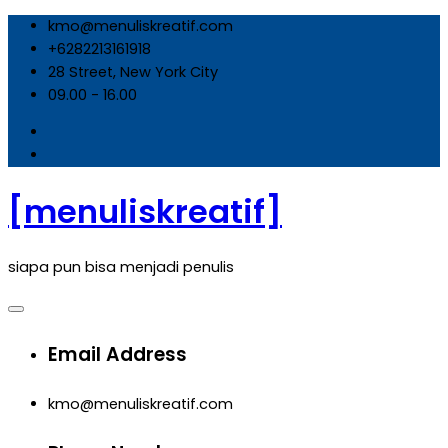
Skip
kmo@menuliskreatif.com
to
+6282213161918
content
28 Street, New York City
09.00 - 16.00
[menuliskreatif]
siapa pun bisa menjadi penulis
Email Address
kmo@menuliskreatif.com