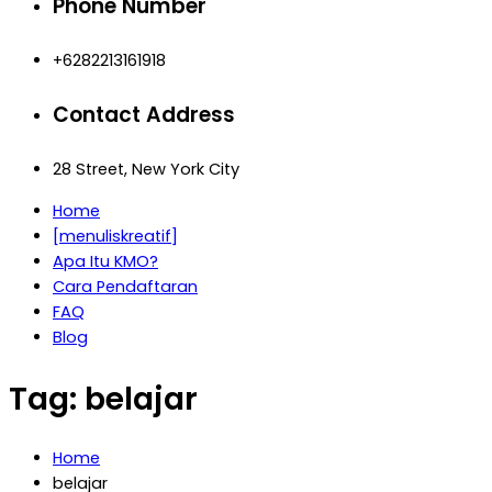
Phone Number
+6282213161918
Contact Address
28 Street, New York City
Home
[menuliskreatif]
Apa Itu KMO?
Cara Pendaftaran
FAQ
Blog
Tag:
belajar
Home
belajar