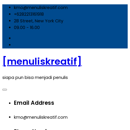
Skip
kmo@menuliskreatif.com
to
+6282213161918
content
28 Street, New York City
09.00 - 16.00
[menuliskreatif]
siapa pun bisa menjadi penulis
Email Address
kmo@menuliskreatif.com