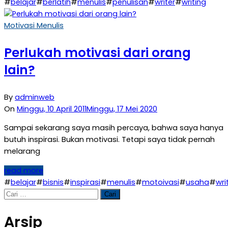
#
belajar
#
berlatih
#
menulis
#
penulisan
#
writer
#
writing
Motivasi Menulis
Perlukah motivasi dari orang
lain?
By
adminweb
On
Minggu, 10 April 2011
Minggu, 17 Mei 2020
Sampai sekarang saya masih percaya, bahwa saya hanya
butuh inspirasi. Bukan motivasi. Tetapi saya tidak pernah
melarang
read more
#
belajar
#
bisnis
#
inspirasi
#
menulis
#
motoivasi
#
usaha
#
wri
Cari
untuk:
Arsip