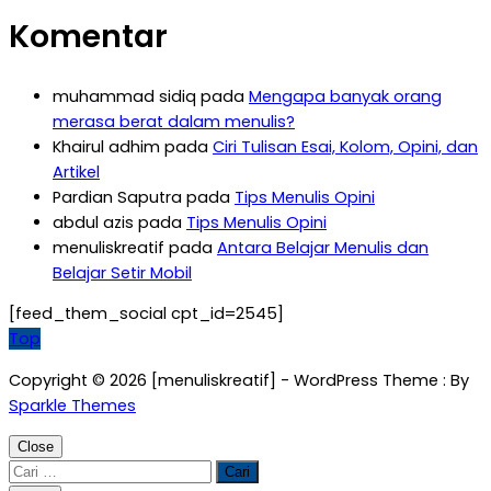
Komentar
muhammad sidiq
pada
Mengapa banyak orang
merasa berat dalam menulis?
Khairul adhim
pada
Ciri Tulisan Esai, Kolom, Opini, dan
Artikel
Pardian Saputra
pada
Tips Menulis Opini
abdul azis
pada
Tips Menulis Opini
menuliskreatif
pada
Antara Belajar Menulis dan
Belajar Setir Mobil
[feed_them_social cpt_id=2545]
Top
Copyright © 2026 [menuliskreatif] - WordPress Theme : By
Sparkle Themes
Close
Cari