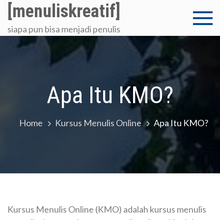
Skip
[menuliskreatif]
to
siapa pun bisa menjadi penulis
content
Apa Itu KMO?
Home
Kursus Menulis Online
Apa Itu KMO?
Kursus Menulis Online (KMO) adalah kursus menulis