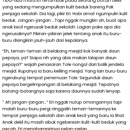
Tiba-tiba mata Eri tertumbuk pada seorang bocah dekil
yang sedang mengumpulkan kulit beduk bareng Pak
penjaga sekolah. Dia lagi, pikir Eri. Hobi amat ngumpulin kulit
beduk. Jangan-jangan …Tapi nggak mungkin ah, buat apa
anak kecil ngerusak beduk sekolah. Lagian pake apa dia
ngerusaknya? Pikiran-pikiran jelek tentang anak itu buru-
buru disingkirin jauh-jauh dari kepalanya.
“Eh, teman-teman di belakang mesjid kok banyak daun
pepaya, ya? Siapa nih yang abis makan lalapan daun
pepaya?” wajah penasaran Tole nongol dari balik jendela
mesjid. Rupanya ia baru keliling mesjid. Yang lain buru-buru
ngerubung tempat penemuan Tole. Segunduk daun
pepaya bergelimpangan di belakang mesjid. Tepatnya
batang-batangnya saja karena daunnya sudah lenyap.
” Ah jangan-jangan…” Eri nggak nutup omongannya tapi
malah buru-buru pergi ninggalin teman-temannya ke
tempat penjaga sekolah dan anak kecil yang baru ia lihat.
Anak dekil itu masih sibuk ngeberesin kulit-kulit beduk yang
pecah. Eri menghampirinya pelan-pelan.