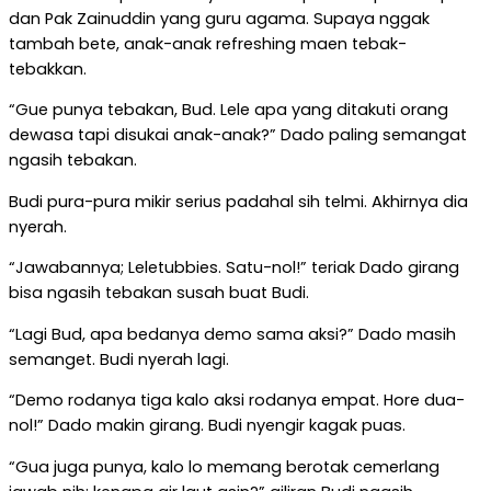
dan Pak Zainuddin yang guru agama. Supaya nggak
tambah bete, anak-anak refreshing maen tebak-
tebakkan.
“Gue punya tebakan, Bud. Lele apa yang ditakuti orang
dewasa tapi disukai anak-anak?” Dado paling semangat
ngasih tebakan.
Budi pura-pura mikir serius padahal sih telmi. Akhirnya dia
nyerah.
“Jawabannya; Leletubbies. Satu-nol!” teriak Dado girang
bisa ngasih tebakan susah buat Budi.
“Lagi Bud, apa bedanya demo sama aksi?” Dado masih
semanget. Budi nyerah lagi.
“Demo rodanya tiga kalo aksi rodanya empat. Hore dua-
nol!” Dado makin girang. Budi nyengir kagak puas.
“Gua juga punya, kalo lo memang berotak cemerlang