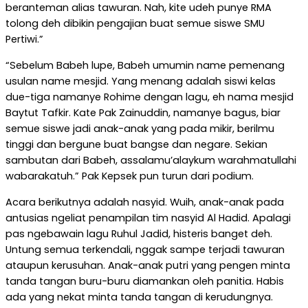
beranteman alias tawuran. Nah, kite udeh punye RMA
tolong deh dibikin pengajian buat semue siswe SMU
Pertiwi.”
“Sebelum Babeh lupe, Babeh umumin name pemenang
usulan name mesjid. Yang menang adalah siswi kelas
due-tiga namanye Rohime dengan lagu, eh nama mesjid
Baytut Tafkir. Kate Pak Zainuddin, namanye bagus, biar
semue siswe jadi anak-anak yang pada mikir, berilmu
tinggi dan bergune buat bangse dan negare. Sekian
sambutan dari Babeh, assalamu’alaykum warahmatullahi
wabarakatuh.” Pak Kepsek pun turun dari podium.
Acara berikutnya adalah nasyid. Wuih, anak-anak pada
antusias ngeliat penampilan tim nasyid Al Hadid. Apalagi
pas ngebawain lagu Ruhul Jadid, histeris banget deh.
Untung semua terkendali, nggak sampe terjadi tawuran
ataupun kerusuhan. Anak-anak putri yang pengen minta
tanda tangan buru-buru diamankan oleh panitia. Habis
ada yang nekat minta tanda tangan di kerudungnya.