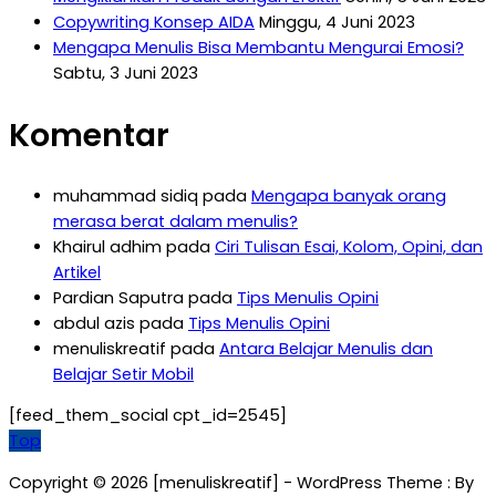
Copywriting Konsep AIDA
Minggu, 4 Juni 2023
Mengapa Menulis Bisa Membantu Mengurai Emosi?
Sabtu, 3 Juni 2023
Komentar
muhammad sidiq
pada
Mengapa banyak orang
merasa berat dalam menulis?
Khairul adhim
pada
Ciri Tulisan Esai, Kolom, Opini, dan
Artikel
Pardian Saputra
pada
Tips Menulis Opini
abdul azis
pada
Tips Menulis Opini
menuliskreatif
pada
Antara Belajar Menulis dan
Belajar Setir Mobil
[feed_them_social cpt_id=2545]
Top
Copyright © 2026 [menuliskreatif] - WordPress Theme : By