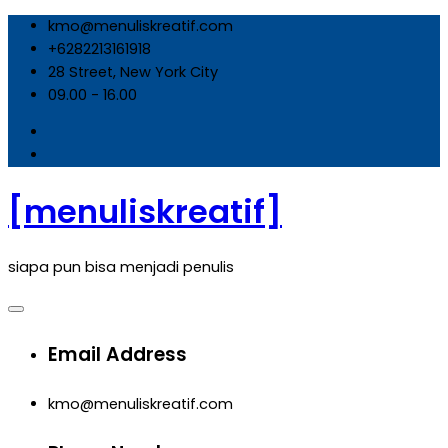
Skip
kmo@menuliskreatif.com
to
+6282213161918
content
28 Street, New York City
09.00 - 16.00
[menuliskreatif]
siapa pun bisa menjadi penulis
Email Address
kmo@menuliskreatif.com