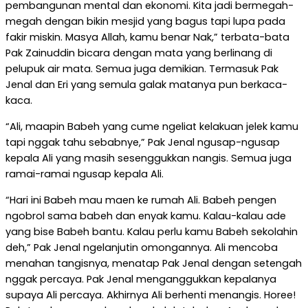
pembangunan mental dan ekonomi. Kita jadi bermegah-
megah dengan bikin mesjid yang bagus tapi lupa pada
fakir miskin. Masya Allah, kamu benar Nak,” terbata-bata
Pak Zainuddin bicara dengan mata yang berlinang di
pelupuk air mata. Semua juga demikian. Termasuk Pak
Jenal dan Eri yang semula galak matanya pun berkaca-
kaca.
“Ali, maapin Babeh yang cume ngeliat kelakuan jelek kamu
tapi nggak tahu sebabnye,” Pak Jenal ngusap-ngusap
kepala Ali yang masih sesenggukkan nangis. Semua juga
ramai-ramai ngusap kepala Ali.
“Hari ini Babeh mau maen ke rumah Ali. Babeh pengen
ngobrol sama babeh dan enyak kamu. Kalau-kalau ade
yang bise Babeh bantu. Kalau perlu kamu Babeh sekolahin
deh,” Pak Jenal ngelanjutin omongannya. Ali mencoba
menahan tangisnya, menatap Pak Jenal dengan setengah
nggak percaya. Pak Jenal menganggukkan kepalanya
supaya Ali percaya. Akhirnya Ali berhenti menangis. Horee!