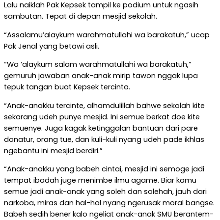
Lalu naiklah Pak Kepsek tampil ke podium untuk ngasih
sambutan. Tepat di depan mesjid sekolah.
“Assalamu’alaykum warahmatullahi wa barakatuh,” ucap
Pak Jenal yang betawi asli.
“Wa ‘alaykum salam warahmatullahi wa barakatuh,”
gemuruh jawaban anak-anak mirip tawon nggak lupa
tepuk tangan buat Kepsek tercinta.
“Anak-anakku tercinte, alhamdulillah bahwe sekolah kite
sekarang udeh punye mesjid. Ini semue berkat doe kite
semuenye. Juga kagak ketinggalan bantuan dari pare
donatur, orang tue, dan kuli-kuli nyang udeh pade ikhlas
ngebantu ini mesjid berdiri.”
“Anak-anakku yang babeh cintai, mesjid ini semoge jadi
tempat ibadah juge menimbe ilmu agame. Biar kamu
semue jadi anak-anak yang soleh dan solehah, jauh dari
narkoba, miras dan hal-hal nyang ngerusak moral bangse.
Babeh sedih bener kalo ngeliat anak-anak SMU berantem-