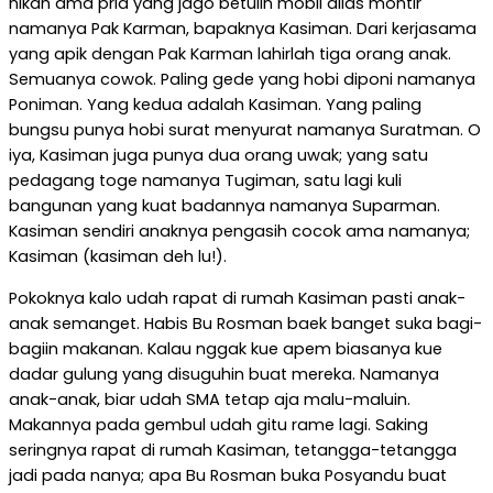
nikah ama pria yang jago betulin mobil alias montir
namanya Pak Karman, bapaknya Kasiman. Dari kerjasama
yang apik dengan Pak Karman lahirlah tiga orang anak.
Semuanya cowok. Paling gede yang hobi diponi namanya
Poniman. Yang kedua adalah Kasiman. Yang paling
bungsu punya hobi surat menyurat namanya Suratman. O
iya, Kasiman juga punya dua orang uwak; yang satu
pedagang toge namanya Tugiman, satu lagi kuli
bangunan yang kuat badannya namanya Suparman.
Kasiman sendiri anaknya pengasih cocok ama namanya;
Kasiman (kasiman deh lu!).
Pokoknya kalo udah rapat di rumah Kasiman pasti anak-
anak semanget. Habis Bu Rosman baek banget suka bagi-
bagiin makanan. Kalau nggak kue apem biasanya kue
dadar gulung yang disuguhin buat mereka. Namanya
anak-anak, biar udah SMA tetap aja malu-maluin.
Makannya pada gembul udah gitu rame lagi. Saking
seringnya rapat di rumah Kasiman, tetangga-tetangga
jadi pada nanya; apa Bu Rosman buka Posyandu buat