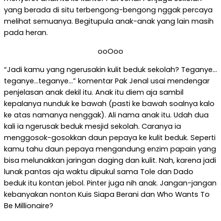
yang berada di situ terbengong-bengong nggak percaya
melihat semuanya. Begitupula anak-anak yang lain masih
pada heran.
ooOoo
“Jadi kamu yang ngerusakin kulit beduk sekolah? Teganye…
teganye…teganye…” komentar Pak Jenal usai mendengar
penjelasan anak dekil itu. Anak itu diem aja sambil
kepalanya nunduk ke bawah (pasti ke bawah soalnya kalo
ke atas namanya nenggak). Ali nama anak itu. Udah dua
kali ia ngerusak beduk mesjid sekolah. Caranya ia
menggosok-gosokkan daun pepaya ke kulit beduk. Seperti
kamu tahu daun pepaya mengandung enzim papain yang
bisa melunakkan jaringan daging dan kulit. Nah, karena jadi
lunak pantas aja waktu dipukul sama Tole dan Dado
beduk itu kontan jebol. Pinter juga nih anak. Jangan-jangan
kebanyakan nonton Kuis Siapa Berani dan Who Wants To
Be Millionaire?