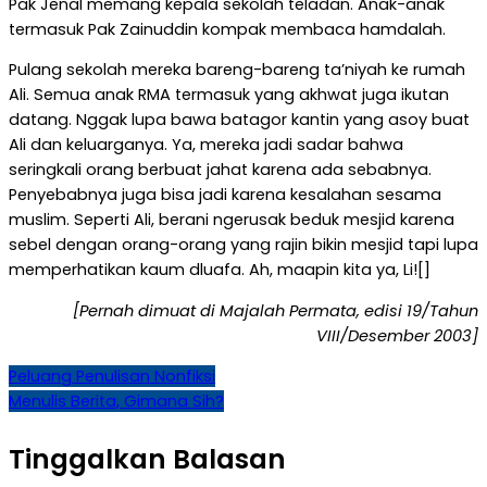
Pak Jenal memang kepala sekolah teladan. Anak-anak
termasuk Pak Zainuddin kompak membaca hamdalah.
Pulang sekolah mereka bareng-bareng ta’niyah ke rumah
Ali. Semua anak RMA termasuk yang akhwat juga ikutan
datang. Nggak lupa bawa batagor kantin yang asoy buat
Ali dan keluarganya. Ya, mereka jadi sadar bahwa
seringkali orang berbuat jahat karena ada sebabnya.
Penyebabnya juga bisa jadi karena kesalahan sesama
muslim. Seperti Ali, berani ngerusak beduk mesjid karena
sebel dengan orang-orang yang rajin bikin mesjid tapi lupa
memperhatikan kaum dluafa. Ah, maapin kita ya, Li![]
[Pernah dimuat di Majalah Permata, edisi 19/Tahun
VIII/Desember 2003]
Navigasi
Peluang Penulisan Nonfiksi
Menulis Berita, Gimana Sih?
pos
Tinggalkan Balasan