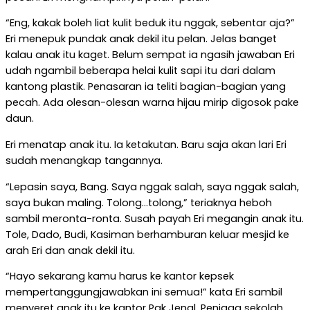
“Eng, kakak boleh liat kulit beduk itu nggak, sebentar aja?”
Eri menepuk pundak anak dekil itu pelan. Jelas banget
kalau anak itu kaget. Belum sempat ia ngasih jawaban Eri
udah ngambil beberapa helai kulit sapi itu dari dalam
kantong plastik. Penasaran ia teliti bagian-bagian yang
pecah. Ada olesan-olesan warna hijau mirip digosok pake
daun.
Eri menatap anak itu. Ia ketakutan. Baru saja akan lari Eri
sudah menangkap tangannya.
“Lepasin saya, Bang. Saya nggak salah, saya nggak salah,
saya bukan maling. Tolong…tolong,” teriaknya heboh
sambil meronta-ronta. Susah payah Eri megangin anak itu.
Tole, Dado, Budi, Kasiman berhamburan keluar mesjid ke
arah Eri dan anak dekil itu.
“Hayo sekarang kamu harus ke kantor kepsek
mempertanggungjawabkan ini semua!” kata Eri sambil
menyeret anak itu ke kantor Pak Jenal. Penjaga sekolah