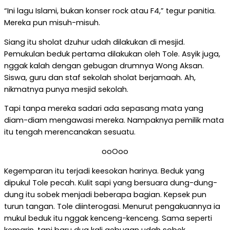
“Ini lagu Islami, bukan konser rock atau F4,” tegur panitia.
Mereka pun misuh-misuh.
Siang itu sholat dzuhur udah dilakukan di mesjid.
Pemukulan beduk pertama dilakukan oleh Tole. Asyik juga,
nggak kalah dengan gebugan drumnya Wong Aksan.
Siswa, guru dan staf sekolah sholat berjamaah. Ah,
nikmatnya punya mesjid sekolah.
Tapi tanpa mereka sadari ada sepasang mata yang
diam-diam mengawasi mereka. Nampaknya pemilik mata
itu tengah merencanakan sesuatu.
ooOoo
Kegemparan itu terjadi keesokan harinya. Beduk yang
dipukul Tole pecah. Kulit sapi yang bersuara dung-dung-
dung itu sobek menjadi beberapa bagian. Kepsek pun
turun tangan. Tole diinterogasi. Menurut pengakuannya ia
mukul beduk itu nggak kenceng-kenceng. Sama seperti
kemarin, tapi baru dua kali gebugan udah sobek.