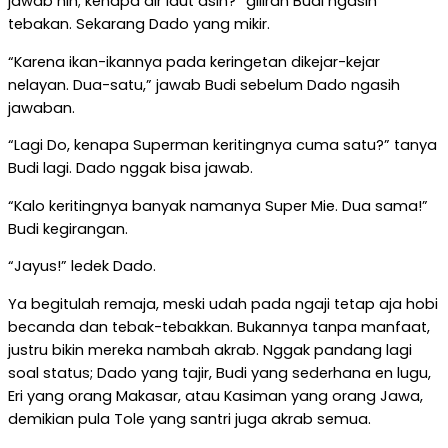
jawab nih; kenapa air laut asin?” giliran Budi ngasih
tebakan. Sekarang Dado yang mikir.
“Karena ikan-ikannya pada keringetan dikejar-kejar
nelayan. Dua-satu,” jawab Budi sebelum Dado ngasih
jawaban.
“Lagi Do, kenapa Superman keritingnya cuma satu?” tanya
Budi lagi. Dado nggak bisa jawab.
“Kalo keritingnya banyak namanya Super Mie. Dua sama!”
Budi kegirangan.
“Jayus!” ledek Dado.
Ya begitulah remaja, meski udah pada ngaji tetap aja hobi
becanda dan tebak-tebakkan. Bukannya tanpa manfaat,
justru bikin mereka nambah akrab. Nggak pandang lagi
soal status; Dado yang tajir, Budi yang sederhana en lugu,
Eri yang orang Makasar, atau Kasiman yang orang Jawa,
demikian pula Tole yang santri juga akrab semua.