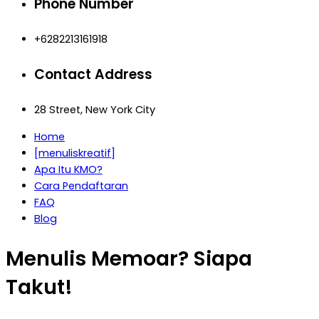
Phone Number
+6282213161918
Contact Address
28 Street, New York City
Home
[menuliskreatif]
Apa Itu KMO?
Cara Pendaftaran
FAQ
Blog
Menulis Memoar? Siapa
Takut!