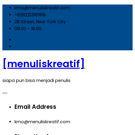
Skip
kmo@menuliskreatif.com
to
+6282213161918
content
28 Street, New York City
09.00 - 16.00
[menuliskreatif]
siapa pun bisa menjadi penulis
Email Address
kmo@menuliskreatif.com