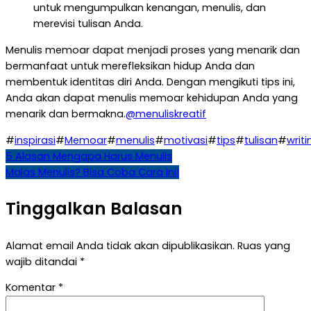
untuk mengumpulkan kenangan, menulis, dan
merevisi tulisan Anda.
Menulis memoar dapat menjadi proses yang menarik dan
bermanfaat untuk merefleksikan hidup Anda dan
membentuk identitas diri Anda. Dengan mengikuti tips ini,
Anda akan dapat menulis memoar kehidupan Anda yang
menarik dan bermakna.
@menuliskreatif
#
inspirasi
#
Memoar
#
menulis
#
motivasi
#
tips
#
tulisan
#
writi
Navigasi
5 Alasan Mengapa Harus Menulis
Malas Menulis? Bisa Coba Cara Ini!
pos
Tinggalkan Balasan
Alamat email Anda tidak akan dipublikasikan.
Ruas yang
wajib ditandai
*
Komentar
*