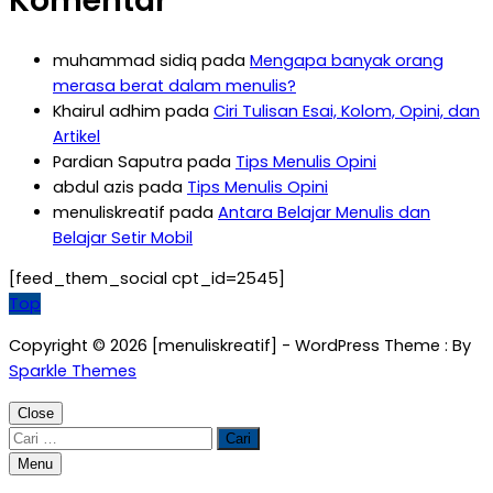
Komentar
muhammad sidiq
pada
Mengapa banyak orang
merasa berat dalam menulis?
Khairul adhim
pada
Ciri Tulisan Esai, Kolom, Opini, dan
Artikel
Pardian Saputra
pada
Tips Menulis Opini
abdul azis
pada
Tips Menulis Opini
menuliskreatif
pada
Antara Belajar Menulis dan
Belajar Setir Mobil
[feed_them_social cpt_id=2545]
Top
Copyright © 2026 [menuliskreatif] - WordPress Theme : By
Sparkle Themes
Close
Cari
untuk:
Menu