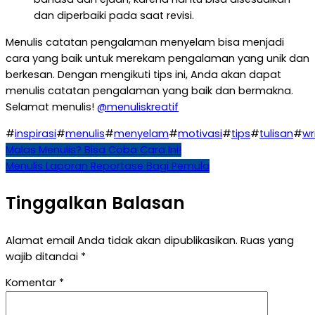
dan diperbaiki pada saat revisi.
Menulis catatan pengalaman menyelam bisa menjadi
cara yang baik untuk merekam pengalaman yang unik dan
berkesan. Dengan mengikuti tips ini, Anda akan dapat
menulis catatan pengalaman yang baik dan bermakna.
Selamat menulis!
@menuliskreatif
#
inspirasi
#
menulis
#
menyelam
#
motivasi
#
tips
#
tulisan
#
wr
Navigasi
Malas Menulis? Bisa Coba Cara Ini!
Menulis Laporan Reportase Bagi Pemula
pos
Tinggalkan Balasan
Alamat email Anda tidak akan dipublikasikan.
Ruas yang
wajib ditandai
*
Komentar
*