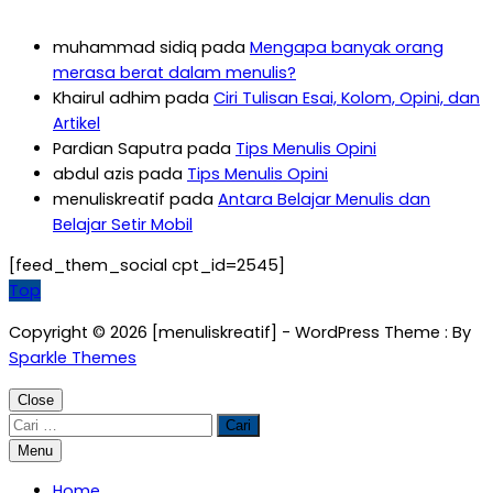
muhammad sidiq
pada
Mengapa banyak orang
merasa berat dalam menulis?
Khairul adhim
pada
Ciri Tulisan Esai, Kolom, Opini, dan
Artikel
Pardian Saputra
pada
Tips Menulis Opini
abdul azis
pada
Tips Menulis Opini
menuliskreatif
pada
Antara Belajar Menulis dan
Belajar Setir Mobil
[feed_them_social cpt_id=2545]
Top
Copyright © 2026 [menuliskreatif] - WordPress Theme : By
Sparkle Themes
Close
Cari
untuk:
Menu
Home