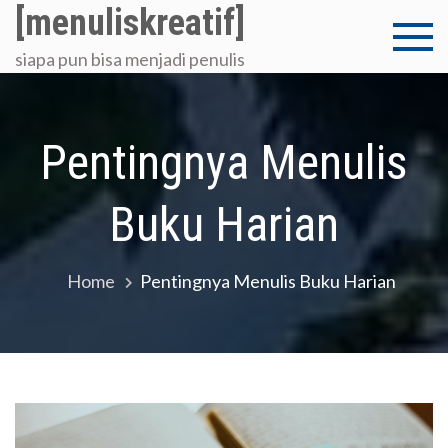
Skip
[menuliskreatif]
to
siapa pun bisa menjadi penulis
content
Pentingnya Menulis
Buku Harian
Home
Pentingnya Menulis Buku Harian