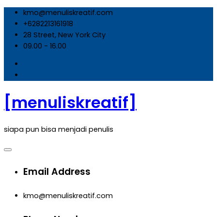
Skip
kmo@menuliskreatif.com
to
+6282213161918
content
28 Street, New York City
09.00 - 16.00
[menuliskreatif]
siapa pun bisa menjadi penulis
Email Address
kmo@menuliskreatif.com