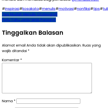
#
inspirasi
#
kosakata
#
menulis
#
motivasi
#
nonfiksi
#
tips
#
tul
Navigasi
Tips Mudah Menulis Otobiografi
Perlu Tahu Jenis-jenis Paragraf
pos
Tinggalkan Balasan
Alamat email Anda tidak akan dipublikasikan.
Ruas yang
wajib ditandai
*
Komentar
*
Nama
*