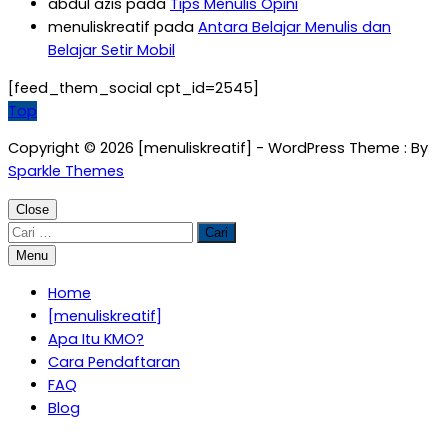
abdul azis
pada
Tips Menulis Opini
menuliskreatif
pada
Antara Belajar Menulis dan
Belajar Setir Mobil
[feed_them_social cpt_id=2545]
Top
Copyright © 2026 [menuliskreatif] - WordPress Theme : By
Sparkle Themes
Close
Cari
untuk:
Menu
Home
[menuliskreatif]
Apa Itu KMO?
Cara Pendaftaran
FAQ
Blog