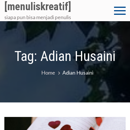
Skip
[menuliskreatif]
to
siapa pun bisa menjadi penulis
content
Tag:
Adian Husaini
Home
Adian Husaini