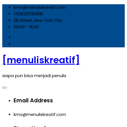
Skip
kmo@menuliskreatif.com
to
+6282213161918
content
28 Street, New York City
09.00 - 16.00
[menuliskreatif]
siapa pun bisa menjadi penulis
Email Address
kmo@menuliskreatif.com