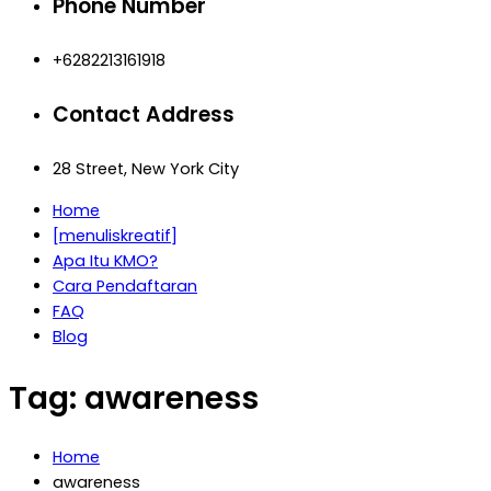
Phone Number
+6282213161918
Contact Address
28 Street, New York City
Home
[menuliskreatif]
Apa Itu KMO?
Cara Pendaftaran
FAQ
Blog
Tag:
awareness
Home
awareness