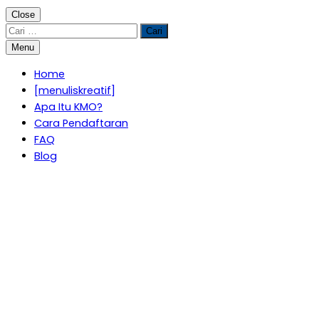
Close
Cari
untuk:
Menu
Home
[menuliskreatif]
Apa Itu KMO?
Cara Pendaftaran
FAQ
Blog