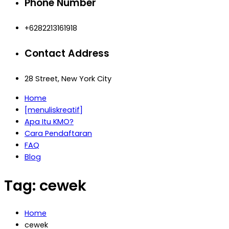
Phone Number
+6282213161918
Contact Address
28 Street, New York City
Home
[menuliskreatif]
Apa Itu KMO?
Cara Pendaftaran
FAQ
Blog
Tag:
cewek
Home
cewek