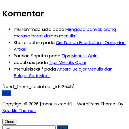
Komentar
muhammad sidiq
pada
Mengapa banyak orang
merasa berat dalam menulis?
Khairul adhim
pada
Ciri Tulisan Esai, Kolom, Opini, dan
Artikel
Pardian Saputra
pada
Tips Menulis Opini
abdul azis
pada
Tips Menulis Opini
menuliskreatif
pada
Antara Belajar Menulis dan
Belajar Setir Mobil
[feed_them_social cpt_id=2545]
Top
Copyright © 2026 [menuliskreatif] - WordPress Theme : By
Sparkle Themes
Close
Cari