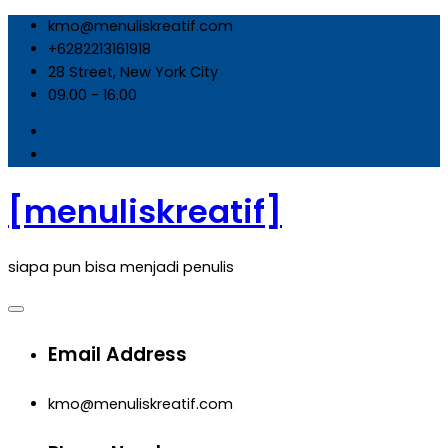
Skip
kmo@menuliskreatif.com
to
+6282213161918
content
28 Street, New York City
09.00 - 16.00
[menuliskreatif]
siapa pun bisa menjadi penulis
Email Address
kmo@menuliskreatif.com