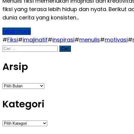
Menulis fiksi memerlukan imajinasi dan kreativi
fiksi yang terasa lebih hidup dan nyata. Berikut 
dunia cerita yang konsisten…
read more
#
Fiksi
#
imajinatif
#
inspirasi
#
menulis
#
motivasi
#
Cari
untuk:
Arsip
Arsip
Kategori
Kategori