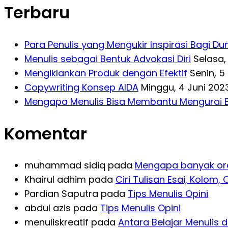
Terbaru
Para Penulis yang Mengukir Inspirasi Bagi Du
Menulis sebagai Bentuk Advokasi Diri
Selasa,
Mengiklankan Produk dengan Efektif
Senin, 5
Copywriting Konsep AIDA
Minggu, 4 Juni 202
Mengapa Menulis Bisa Membantu Mengurai 
Komentar
muhammad sidiq
pada
Mengapa banyak or
Khairul adhim
pada
Ciri Tulisan Esai, Kolom, O
Pardian Saputra
pada
Tips Menulis Opini
abdul azis
pada
Tips Menulis Opini
menuliskreatif
pada
Antara Belajar Menulis d