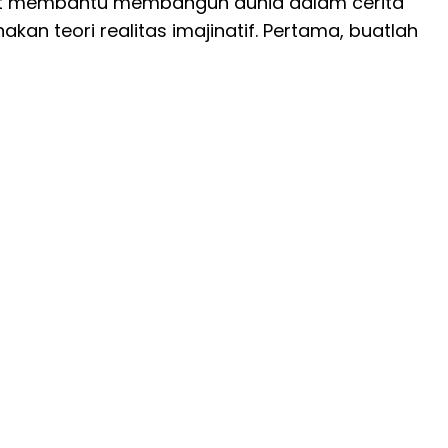
 dapat membantu membangun dunia dalam cerita
kan teori realitas imajinatif. Pertama, buatlah