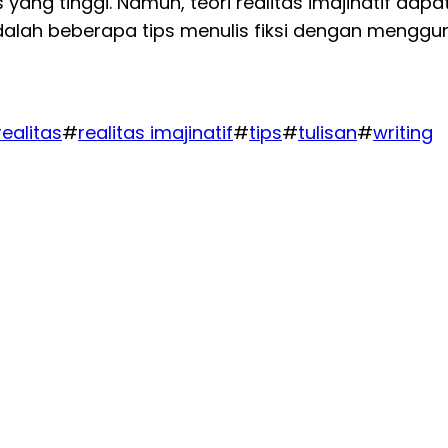
tas yang tinggi. Namun, teori realitas imajinatif
adalah beberapa tips menulis fiksi dengan mengguna
realitas
#
realitas imajinatif
#
tips
#
tulisan
#
writing