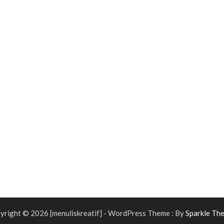
yright © 2026 [menuliskreatif] - WordPress Theme : By
Sparkle Th