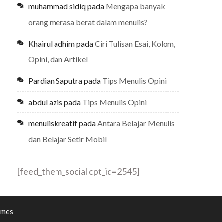
muhammad sidiq
pada
Mengapa banyak
orang merasa berat dalam menulis?
Khairul adhim
pada
Ciri Tulisan Esai, Kolom,
Opini, dan Artikel
Pardian Saputra
pada
Tips Menulis Opini
abdul azis
pada
Tips Menulis Opini
menuliskreatif
pada
Antara Belajar Menulis
dan Belajar Setir Mobil
[feed_them_social cpt_id=2545]
emes