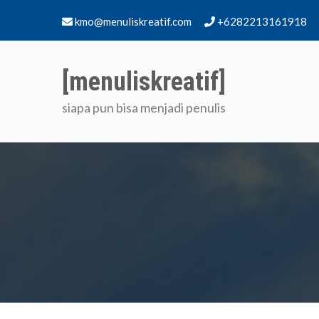
Skip
kmo@menuliskreatif.com
+6282213161918
to
content
[menuliskreatif]
siapa pun bisa menjadi penulis
Home
[me