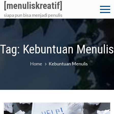
Skip
[menuliskreatif]
to
siapa pun bisa menjadi penulis
content
Tag:
Kebuntuan Menulis
Home
Kebuntuan Menulis