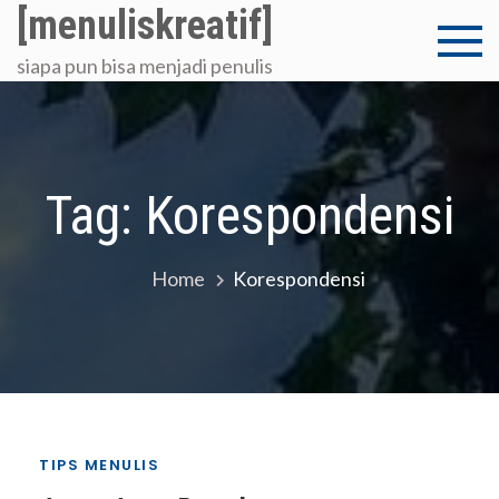
Skip
[menuliskreatif]
to
siapa pun bisa menjadi penulis
content
Tag:
Korespondensi
Home
Korespondensi
TIPS MENULIS