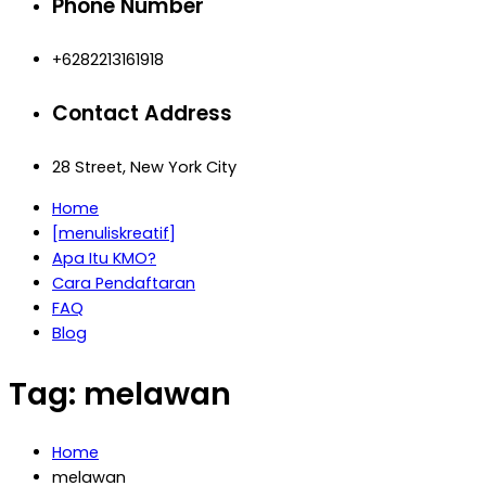
Phone Number
+6282213161918
Contact Address
28 Street, New York City
Home
[menuliskreatif]
Apa Itu KMO?
Cara Pendaftaran
FAQ
Blog
Tag:
melawan
Home
melawan