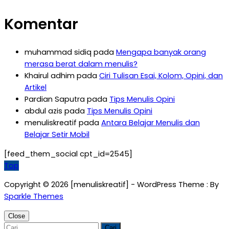
Komentar
muhammad sidiq
pada
Mengapa banyak orang
merasa berat dalam menulis?
Khairul adhim
pada
Ciri Tulisan Esai, Kolom, Opini, dan
Artikel
Pardian Saputra
pada
Tips Menulis Opini
abdul azis
pada
Tips Menulis Opini
menuliskreatif
pada
Antara Belajar Menulis dan
Belajar Setir Mobil
[feed_them_social cpt_id=2545]
Top
Copyright © 2026 [menuliskreatif] - WordPress Theme : By
Sparkle Themes
Close
Cari