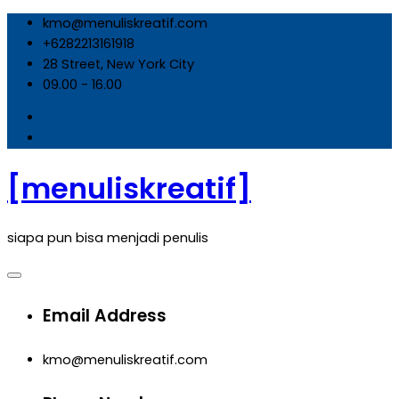
Skip
kmo@menuliskreatif.com
to
+6282213161918
content
28 Street, New York City
09.00 - 16.00
[menuliskreatif]
siapa pun bisa menjadi penulis
Email Address
kmo@menuliskreatif.com