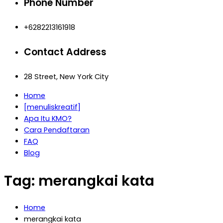
Phone Number
+6282213161918
Contact Address
28 Street, New York City
Home
[menuliskreatif]
Apa Itu KMO?
Cara Pendaftaran
FAQ
Blog
Tag:
merangkai kata
Home
merangkai kata