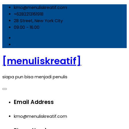
Skip
kmo@menuliskreatif.com
to
+6282213161918
content
28 Street, New York City
09.00 - 16.00
[menuliskreatif]
siapa pun bisa menjadi penulis
Email Address
kmo@menuliskreatif.com