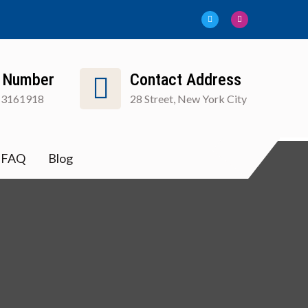
 Number
Contact Address
13161918
28 Street, New York City
FAQ
Blog