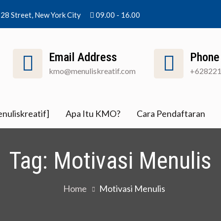
28 Street, New York City
09.00 - 16.00
Email Address
Phone
kmo@menuliskreatif.com
+62822
nuliskreatif]
Apa Itu KMO?
Cara Pendaftaran
Tag:
Motivasi Menulis
Home
Motivasi Menulis