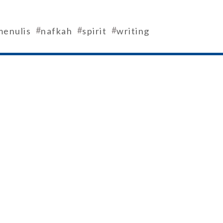
#
#
#
menulis
nafkah
spirit
writing