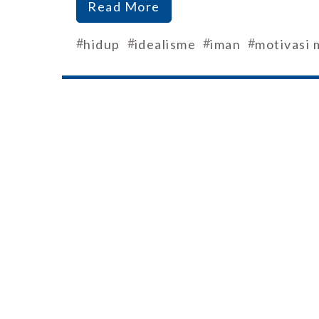
Read More
#
#
#
#
hidup
idealisme
iman
motivasi 