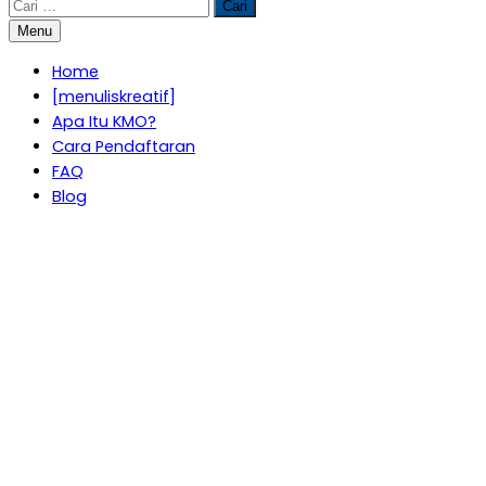
Cari
untuk:
Menu
Home
[menuliskreatif]
Apa Itu KMO?
Cara Pendaftaran
FAQ
Blog