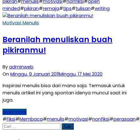
pikiran
#
menulis
#
motivasi
#
nonfiksi
#
open
minded
#
pikiran
#
remaja
#
tips
#
tulisan
#
writing
Motivasi Menulis
Beranilah menuliskan buah
pikiranmu!
By
adminweb
On
Minggu, 9 Januari 2011
Minggu, 17 Mei 2020
Inspirasi menulis bisa dari mana saja. Termasuk untuk
menulis artikel ini yang spontan idenya muncul saat ini
juga.
read more
#
Fiksi
#
Membaca
#
menulis
#
motivasi
#
nonfiksi
#
perasaan
#
Cari
untuk: