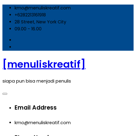
Skip
kmo@menuliskreatif.com
to
+6282213161918
content
28 Street, New York City
09.00 - 16.00
[menuliskreatif]
siapa pun bisa menjadi penulis
Email Address
kmo@menuliskreatif.com