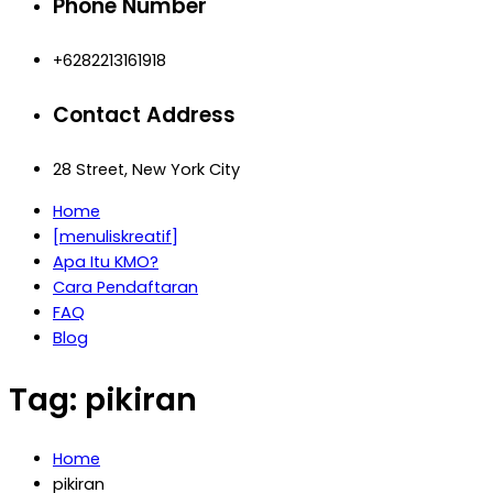
Phone Number
+6282213161918
Contact Address
28 Street, New York City
Home
[menuliskreatif]
Apa Itu KMO?
Cara Pendaftaran
FAQ
Blog
Tag:
pikiran
Home
pikiran