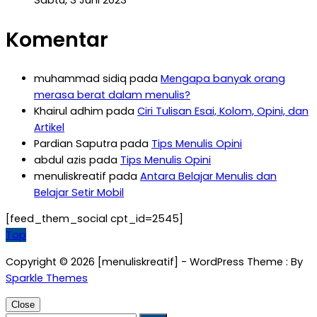
Sabtu, 3 Juni 2023
Komentar
muhammad sidiq
pada
Mengapa banyak orang
merasa berat dalam menulis?
Khairul adhim
pada
Ciri Tulisan Esai, Kolom, Opini, dan
Artikel
Pardian Saputra
pada
Tips Menulis Opini
abdul azis
pada
Tips Menulis Opini
menuliskreatif
pada
Antara Belajar Menulis dan
Belajar Setir Mobil
[feed_them_social cpt_id=2545]
Top
Copyright © 2026 [menuliskreatif] - WordPress Theme : By
Sparkle Themes
Close