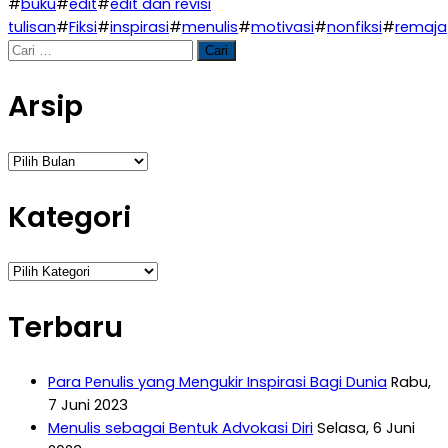
#
buku
#
edit
#
edit dan revisi
tulisan
#
Fiksi
#
inspirasi
#
menulis
#
motivasi
#
nonfiksi
#
remaja
Cari
untuk:
Arsip
Arsip
Kategori
Kategori
Terbaru
Para Penulis yang Mengukir Inspirasi Bagi Dunia
Rabu,
7 Juni 2023
Menulis sebagai Bentuk Advokasi Diri
Selasa, 6 Juni