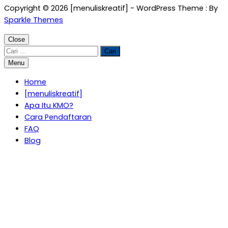
Copyright © 2026 [menuliskreatif] - WordPress Theme : By
Sparkle Themes
Close
Cari
untuk:
Menu
Home
[menuliskreatif]
Apa Itu KMO?
Cara Pendaftaran
FAQ
Blog