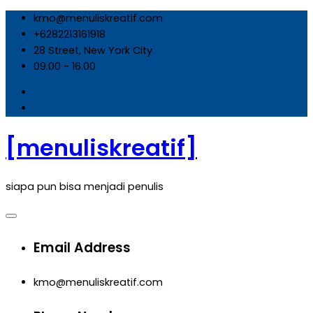
Skip
kmo@menuliskreatif.com
to
+6282213161918
content
28 Street, New York City
09.00 - 16.00
[menuliskreatif]
siapa pun bisa menjadi penulis
Email Address
kmo@menuliskreatif.com