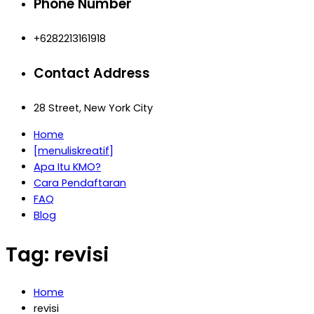
Phone Number
+6282213161918
Contact Address
28 Street, New York City
Home
[menuliskreatif]
Apa Itu KMO?
Cara Pendaftaran
FAQ
Blog
Tag:
revisi
Home
revisi