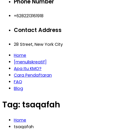
Phone Number
+6282213161918
Contact Address
28 Street, New York City
Home
[menuliskreatif]
Apa Itu KMO?
Cara Pendaftaran
FAQ
Blog
Tag:
tsaqafah
Home
tsaqafah