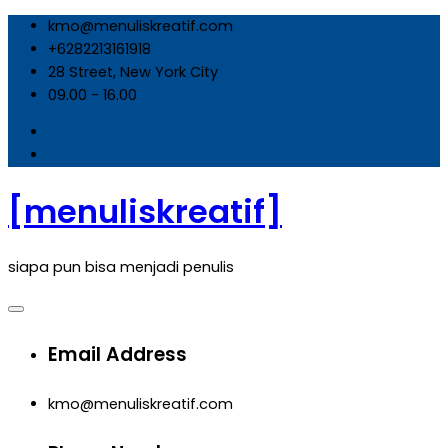
Skip
kmo@menuliskreatif.com
to
+6282213161918
content
28 Street, New York City
09.00 - 16.00
[menuliskreatif]
siapa pun bisa menjadi penulis
Email Address
kmo@menuliskreatif.com