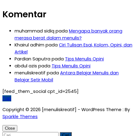
Komentar
muhammad sidiq
pada
Mengapa banyak orang
merasa berat dalam menulis?
Khairul adhim
pada
Ciri Tulisan Esai, Kolom, Opini, dan
Artikel
Pardian Saputra
pada
Tips Menulis Opini
abdul azis
pada
Tips Menulis Opini
menuliskreatif
pada
Antara Belajar Menulis dan
Belajar Setir Mobil
[feed_them_social cpt_id=2545]
Top
Copyright © 2026 [menuliskreatif] - WordPress Theme : By
Sparkle Themes
Close
Cari