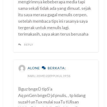
mengirimnya kebeberapa media tapi
sama sekali tidak ada yang dimuat. sejak
itu saya merasa gagal menulis cerpen.
setelah membaca tips ini rasanya saya
tergerak untuk menulis lagi.
terimakasih, saya akan terus berusaha
REPLY
ALONE
BERKATA:
RABU, 20 MEI 2009 PUKUL 19:56
Bguz bngeD tipS’a
Aq pnGen bngeD jd pnulis, , tp kdang
suzaH unTux mulai suaTu tUlisan