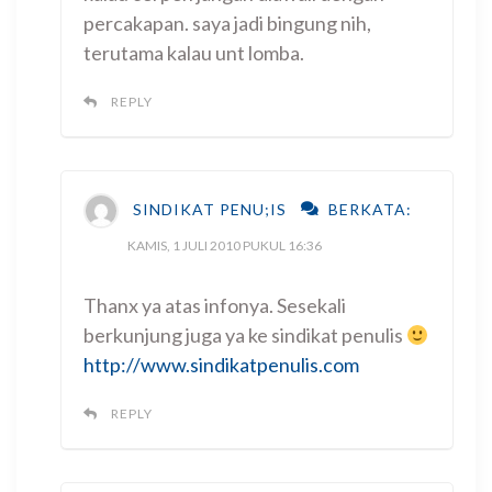
percakapan. saya jadi bingung nih,
terutama kalau unt lomba.
REPLY
SINDIKAT PENU;IS
BERKATA:
KAMIS, 1 JULI 2010 PUKUL 16:36
Thanx ya atas infonya. Sesekali
berkunjung juga ya ke sindikat penulis
http://www.sindikatpenulis.com
REPLY