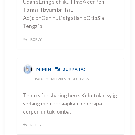
Udah sEring sieh ikuT lmbA cerPen
Tp msiH byum brHsiL
Aq jd pnGen nuLis lg stlah bC tipS’a
Tengz ia
REPLY
MIMIN
BERKATA:
RABU, 20 MEI 2009 PUKUL 17:06
Thanks for sharing here. Kebetulan sy jg
sedang mempersiapkan beberapa
cerpen untuk lomba.
REPLY