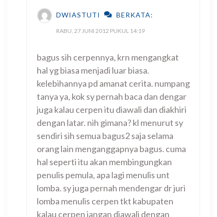
DWIASTUTI
BERKATA:
RABU, 27 JUNI 2012 PUKUL 14:19
bagus sih cerpennya, krn mengangkat
hal yg biasa menjadi luar biasa.
kelebihannya pd amanat cerita. numpang
tanya ya, kok sy pernah baca dan dengar
juga kalau cerpen itu diawali dan diakhiri
dengan latar. nih gimana? kl menurut sy
sendiri sih semua bagus2 saja selama
orang lain menganggapnya bagus. cuma
hal seperti itu akan membingungkan
penulis pemula, apa lagi menulis unt
lomba. sy juga pernah mendengar dr juri
lomba menulis cerpen tkt kabupaten
kalau cerpen jangan diawali dengan