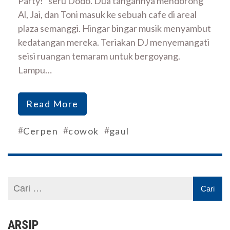
Party!” seru Dodo. Dua tangannya mendorong
Al, Jai, dan Toni masuk ke sebuah cafe di areal
plaza semanggi. Hingar bingar musik menyambut
kedatangan mereka. Teriakan DJ menyemangati
seisi ruangan temaram untuk bergoyang.
Lampu…
Read More
#
#
#
Cerpen
cowok
gaul
ARSIP