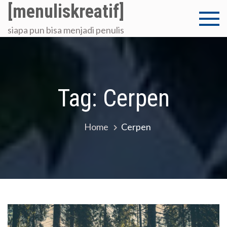
Skip
[menuliskreatif]
to
siapa pun bisa menjadi penulis
content
Tag:
Cerpen
Home
Cerpen