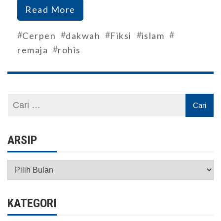
Read More
#
#
#
#
#
Cerpen
dakwah
Fiksi
islam
#
remaja
rohis
ARSIP
Arsip
KATEGORI