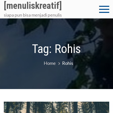
Skip
[menuliskreatif]
to
siapa pun bisa menjadi penulis
content
Tag:
Rohis
Home
Rohis