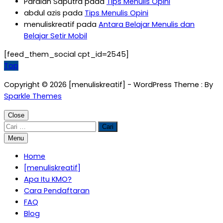
Pardian Saputra
pada
Tips Menulis Opini
abdul azis
pada
Tips Menulis Opini
menuliskreatif
pada
Antara Belajar Menulis dan
Belajar Setir Mobil
[feed_them_social cpt_id=2545]
Top
Copyright © 2026 [menuliskreatif] - WordPress Theme : By
Sparkle Themes
Close
Cari
untuk:
Menu
Home
[menuliskreatif]
Apa Itu KMO?
Cara Pendaftaran
FAQ
Blog