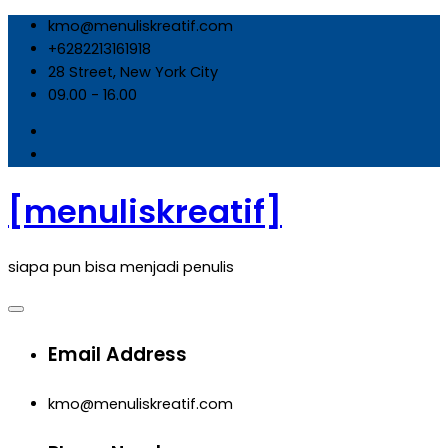
Skip
kmo@menuliskreatif.com
to
+6282213161918
content
28 Street, New York City
09.00 - 16.00
[menuliskreatif]
siapa pun bisa menjadi penulis
Email Address
kmo@menuliskreatif.com