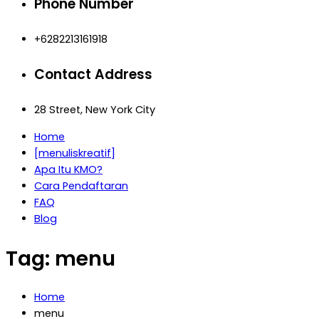
Phone Number
+6282213161918
Contact Address
28 Street, New York City
Home
[menuliskreatif]
Apa Itu KMO?
Cara Pendaftaran
FAQ
Blog
Tag:
menu
Home
menu