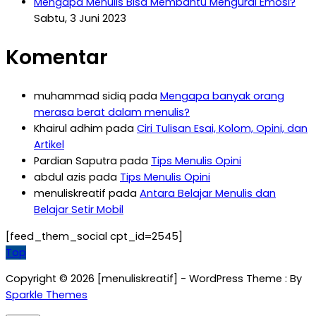
Mengapa Menulis Bisa Membantu Mengurai Emosi?
Sabtu, 3 Juni 2023
Komentar
muhammad sidiq
pada
Mengapa banyak orang
merasa berat dalam menulis?
Khairul adhim
pada
Ciri Tulisan Esai, Kolom, Opini, dan
Artikel
Pardian Saputra
pada
Tips Menulis Opini
abdul azis
pada
Tips Menulis Opini
menuliskreatif
pada
Antara Belajar Menulis dan
Belajar Setir Mobil
[feed_them_social cpt_id=2545]
Top
Copyright © 2026 [menuliskreatif] - WordPress Theme : By
Sparkle Themes