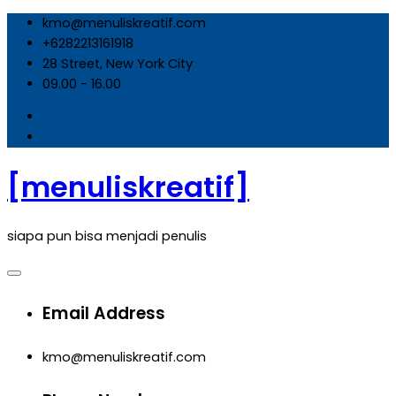
Skip
kmo@menuliskreatif.com
to
+6282213161918
content
28 Street, New York City
09.00 - 16.00
[menuliskreatif]
siapa pun bisa menjadi penulis
Email Address
kmo@menuliskreatif.com