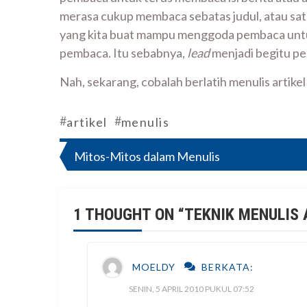
merasa cukup membaca sebatas judul, atau satu 
yang kita buat mampu menggoda pembaca untuk 
pembaca. Itu sebabnya,
lead
menjadi begitu pe
Nah, sekarang, cobalah berlatih menulis artikel 
#
#
artikel
menulis
Navigasi
Mitos-Mitos dalam Menulis
pos
1 THOUGHT ON “
TEKNIK MENULIS 
MOELDY
BERKATA:
SENIN, 5 APRIL 2010 PUKUL 07:52