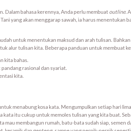
n. Dalam bahasa kerennya, Anda perlu membuat
outline
. 
Pak Tani yang akan menggarap sawah, ia harus menentukan 
udah untuk menentukan maksud dan arah tulisan. Bahkan k
tuk alur tulisan kita. Beberapa panduan untuk membuat ke
n kita bahas.
t pandang rasional dan syariat.
tasi kita.
 untuk menabung kosa kata. Mengumpulkan setiap hari lima
a kata itu cukup untuk memoles tulisan yang kita buat. Se
 kita mau membangun rumah, batu-bata sudah siap, semen d
keramik dan genteng, sampe yang pernik-pernik seperti pa