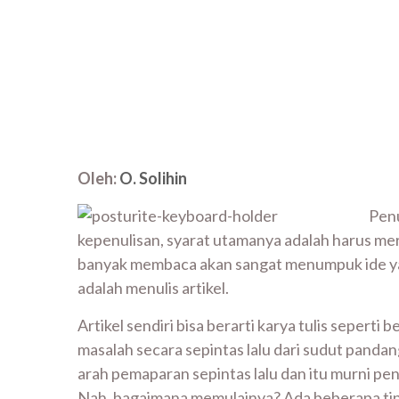
Oleh:
O. Solihin
Penu
kepenulisan, syarat utamanya adalah harus me
banyak membaca akan sangat menumpuk ide yang 
adalah menulis artikel.
Artikel sendiri bisa berarti karya tulis seper
masalah secara sepintas lalu dari sudut pandang
arah pemaparan sepintas lalu dan itu murni pe
Nah, bagaimana memulainya? Ada beberapa tip