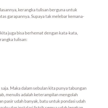
Alasannya, kerangka tulisan berguna untuk
batas garapannya. Supaya tak melebar kemana-
ita juga bisa berhemat dengan kata-kata,
rangka tulisan:
 saja. Maka dalam sebulan kita punya tabungan
bab, menulis adalah keterampilan mengolah
an pasir udah banyak, batu untuk pondasi udah
ku dan instalasi listrik semua udah lengkap.