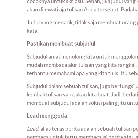
cocoknya untuk skripsi). Sebab, jika judul y
akan dilewati aja tulisan Anda tersebut. Padahal
Judul yang menarik, tidak saja membuat orang
kata.
Pastikan membuat subjudul
Subjudul amat menolong kita untuk menggolong
mudah membaca alur tulisan yang kita rangkai.
terbantu memahami apa yang kita tulis. Itu seb
Subjudul dalam sebuah tulisan, juga berfungs
kembali tulisan yang akan kita buat. Jadi, berl
membuat subjudul adalah solusi paling jitu unt
Lead menggoda
Lead
, alias teras berita adalah sebuah tulisan
pembaca untuk terus membaca isi berita atau ar