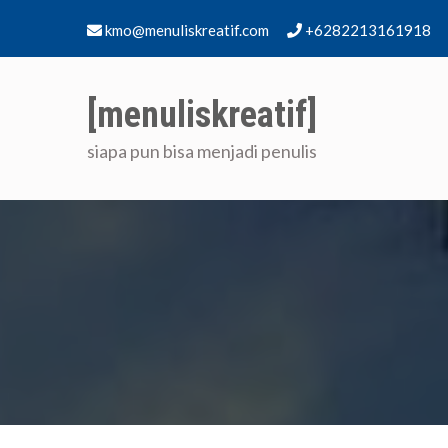
Skip
kmo@menuliskreatif.com
+6282213161918
to
content
[menuliskreatif]
siapa pun bisa menjadi penulis
Home
[me