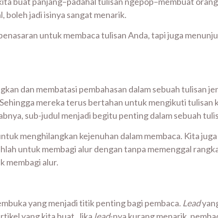
ang kita buat panjang–padahal tulisan ngepop–membuat ora
, boleh jadi isinya sangat menarik.
 penasaran untuk membaca tulisan Anda, tapi juga menunj
kan dan membatasi pembahasan dalam sebuah tulisan jenis
 Sehingga mereka terus bertahan untuk mengikuti tulisan k
abnya, sub-judul menjadi begitu penting dalam sebuah tuli
i untuk menghilangkan kejenuhan dalam membaca. Kita juga
atihlah untuk membagi alur dengan tanpa memenggal rangkaian
uk membagi alur.
 pembuka yang menjadi titik penting bagi pembaca.
Lead
yang
tikel yang kita buat. Jika
lead
-nya kurang menarik, pemba