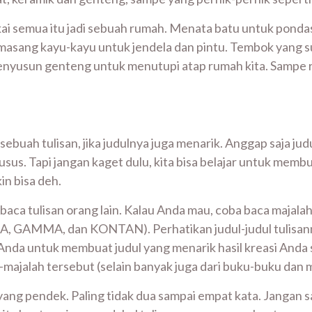
kai semua itu jadi sebuah rumah. Menata batu untuk pond
asang kayu-kayu untuk jendela dan pintu. Tembok yang sud
enyusun genteng untuk menutupi atap rumah kita. Sampe r
uah tulisan, jika judulnya juga menarik. Anggap saja judu
usus. Tapi jangan kaget dulu, kita bisa belajar untuk memb
in bisa deh.
baca tulisan orang lain. Kalau Anda mau, coba baca majala
, GAMMA, dan KONTAN). Perhatikan judul-judul tulisan
si Anda untuk membuat judul yang menarik hasil kreasi Anda 
majalah tersebut (selain banyak juga dari buku-buku dan m
 yang pendek. Paling tidak dua sampai empat kata. Jangan s