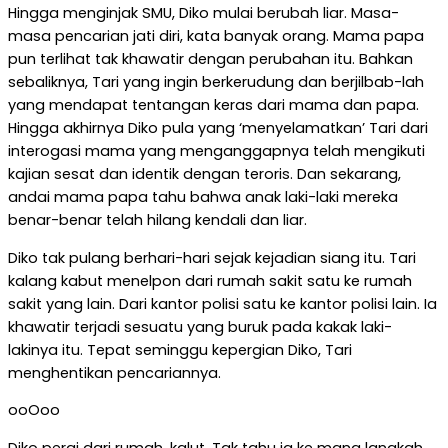
Hingga menginjak SMU, Diko mulai berubah liar. Masa-
masa pencarian jati diri, kata banyak orang. Mama papa
pun terlihat tak khawatir dengan perubahan itu. Bahkan
sebaliknya, Tari yang ingin berkerudung dan berjilbab-lah
yang mendapat tentangan keras dari mama dan papa.
Hingga akhirnya Diko pula yang ‘menyelamatkan’ Tari dari
interogasi mama yang menganggapnya telah mengikuti
kajian sesat dan identik dengan teroris. Dan sekarang,
andai mama papa tahu bahwa anak laki-laki mereka
benar-benar telah hilang kendali dan liar.
Diko tak pulang berhari-hari sejak kejadian siang itu. Tari
kalang kabut menelpon dari rumah sakit satu ke rumah
sakit yang lain. Dari kantor polisi satu ke kantor polisi lain. Ia
khawatir terjadi sesuatu yang buruk pada kakak laki-
lakinya itu. Tepat seminggu kepergian Diko, Tari
menghentikan pencariannya.
ooOoo
Diko pergi dari rumah, kalut. Tak tahu ia ke mana langkah