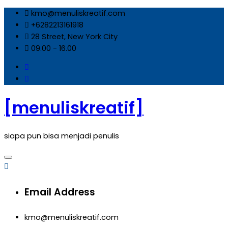
Skip
kmo@menuliskreatif.com
to
+6282213161918
content
28 Street, New York City
09.00 - 16.00
[menuliskreatif]
siapa pun bisa menjadi penulis
Email Address
kmo@menuliskreatif.com