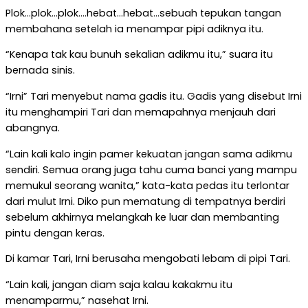
Plok…plok…plok….hebat…hebat…sebuah tepukan tangan
membahana setelah ia menampar pipi adiknya itu.
“Kenapa tak kau bunuh sekalian adikmu itu,” suara itu
bernada sinis.
“Irni” Tari menyebut nama gadis itu. Gadis yang disebut Irni
itu menghampiri Tari dan memapahnya menjauh dari
abangnya.
“Lain kali kalo ingin pamer kekuatan jangan sama adikmu
sendiri. Semua orang juga tahu cuma banci yang mampu
memukul seorang wanita,” kata-kata pedas itu terlontar
dari mulut Irni. Diko pun mematung di tempatnya berdiri
sebelum akhirnya melangkah ke luar dan membanting
pintu dengan keras.
Di kamar Tari, Irni berusaha mengobati lebam di pipi Tari.
“Lain kali, jangan diam saja kalau kakakmu itu
menamparmu,” nasehat Irni.