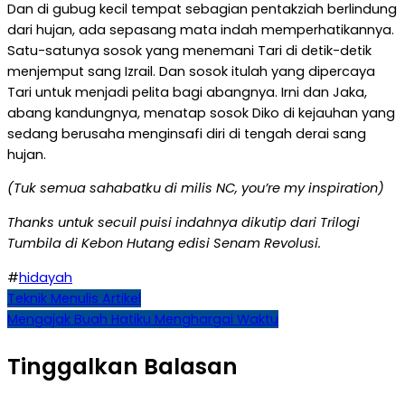
Dan di gubug kecil tempat sebagian pentakziah berlindung
dari hujan, ada sepasang mata indah memperhatikannya.
Satu-satunya sosok yang menemani Tari di detik-detik
menjemput sang Izrail. Dan sosok itulah yang dipercaya
Tari untuk menjadi pelita bagi abangnya. Irni dan Jaka,
abang kandungnya, menatap sosok Diko di kejauhan yang
sedang berusaha menginsafi diri di tengah derai sang
hujan.
(Tuk semua sahabatku di milis NC, you’re my inspiration)
Thanks untuk secuil puisi indahnya dikutip dari Trilogi
Tumbila di Kebon Hutang edisi Senam Revolusi.
#
hidayah
Navigasi
Teknik Menulis Artikel
Mengajak Buah Hatiku Menghargai Waktu
pos
Tinggalkan Balasan