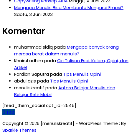
Copywriting Konsep AIDA
Minggu, 4 Juni 2023
Mengapa Menulis Bisa Membantu Mengurai Emosi?
Sabtu, 3 Juni 2023
Komentar
muhammad sidiq
pada
Mengapa banyak orang
merasa berat dalam menulis?
Khairul adhim
pada
Ciri Tulisan Esai, Kolom, Opini, dan
Artikel
Pardian Saputra
pada
Tips Menulis Opini
abdul azis
pada
Tips Menulis Opini
menuliskreatif
pada
Antara Belajar Menulis dan
Belajar Setir Mobil
[feed_them_social cpt_id=2545]
Top
Copyright © 2026 [menuliskreatif] - WordPress Theme : By
Sparkle Themes