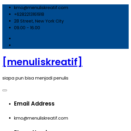
Skip
kmo@menuliskreatif.com
to
+6282213161918
content
28 Street, New York City
09.00 - 16.00
[menuliskreatif]
siapa pun bisa menjadi penulis
Email Address
kmo@menuliskreatif.com