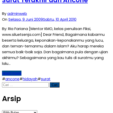
Surat Terakhir dari Ancone
By
adminweb
On
Selasa, 9 Juni 2009
Sabtu, 10 April 2010
By: Ria Fariana [Mentor KMO, kelas penulisan Fiksi,
www.siluetsenja.com] Dear Friend, Bagaimana kabarmu
beserta keluarga, keponakan-keponakanmu yang lucu,
dan teman-temanmu dalam Islam? Aku harap mereka
semua baik-baik saja. Dan bagaimana pula dengan ujian
akhirmu? Sebagaimana yang kau tulis di suratmu yang
lalu…
read more
#
ancone
#
hidayah
#
surat
Cari
untuk:
Arsip
Arsip