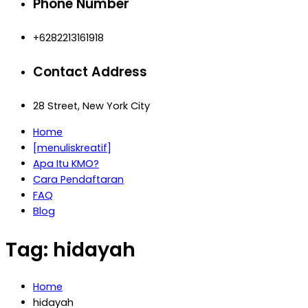
Phone Number
+6282213161918
Contact Address
28 Street, New York City
Home
[menuliskreatif]
Apa Itu KMO?
Cara Pendaftaran
FAQ
Blog
Tag:
hidayah
Home
hidayah