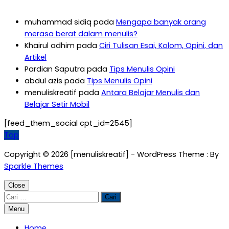
muhammad sidiq
pada
Mengapa banyak orang
merasa berat dalam menulis?
Khairul adhim
pada
Ciri Tulisan Esai, Kolom, Opini, dan
Artikel
Pardian Saputra
pada
Tips Menulis Opini
abdul azis
pada
Tips Menulis Opini
menuliskreatif
pada
Antara Belajar Menulis dan
Belajar Setir Mobil
[feed_them_social cpt_id=2545]
Top
Copyright © 2026 [menuliskreatif] - WordPress Theme : By
Sparkle Themes
Close
Cari
untuk:
Menu
Home