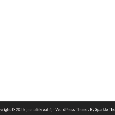
yright © 2026 [menuliskreatif] - WordPress Theme : By
Sparkle Th