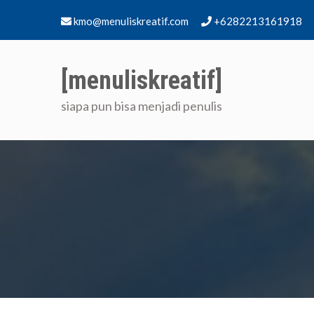
Skip
kmo@menuliskreatif.com
+6282213161918
to
content
[menuliskreatif]
siapa pun bisa menjadi penulis
Home
[me