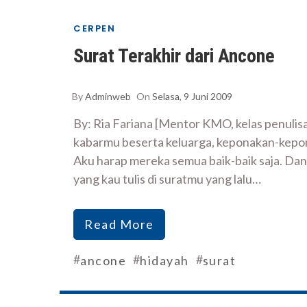
CERPEN
Surat Terakhir dari Ancone
By
Adminweb
On
Selasa, 9 Juni 2009
By: Ria Fariana [Mentor KMO, kelas penulis
kabarmu beserta keluarga, keponakan-kepo
Aku harap mereka semua baik-baik saja. Da
yang kau tulis di suratmu yang lalu…
Read More
#
#
#
ancone
hidayah
surat