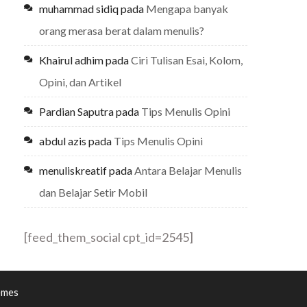
muhammad sidiq
pada
Mengapa banyak
orang merasa berat dalam menulis?
Khairul adhim
pada
Ciri Tulisan Esai, Kolom,
Opini, dan Artikel
Pardian Saputra
pada
Tips Menulis Opini
abdul azis
pada
Tips Menulis Opini
menuliskreatif
pada
Antara Belajar Menulis
dan Belajar Setir Mobil
[feed_them_social cpt_id=2545]
emes