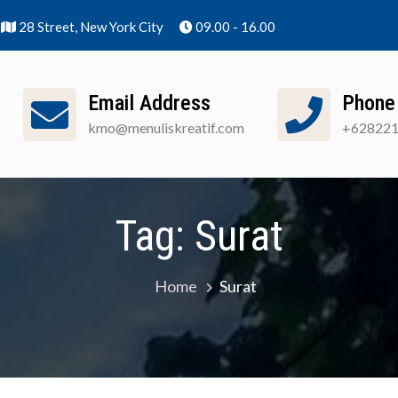
28 Street, New York City
09.00 - 16.00
Email Address
Phone
kmo@menuliskreatif.com
+62822
nuliskreatif]
Apa Itu KMO?
Cara Pendaftaran
Tag:
Surat
Home
Surat