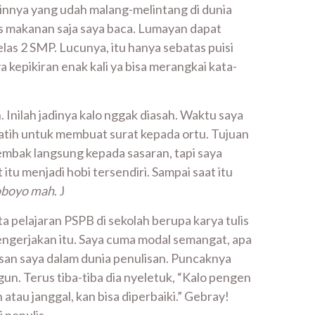
nnya yang udah malang-melintang di dunia
us makanan saja saya baca. Lumayan dapat
elas 2 SMP. Lucunya, itu hanya sebatas puisi
 kepikiran enak kali ya bisa merangkai kata-
Inilah jadinya kalo nggak diasah. Waktu saya
rlatih untuk membuat surat kepada ortu. Tujuan
tembak langsung kepada sasaran, tapi saya
tu menjadi hobi tersendiri. Sampai saat itu
oboyo mah
. J
 pelajaran PSPB di sekolah berupa karya tulis
mengerjakan itu. Saya cuma modal semangat, apa
iusan saya dalam dunia penulisan. Puncaknya
un. Terus tiba-tiba dia nyeletuk, “Kalo pengen
 atau janggal, kan bisa diperbaiki.” Gebray!