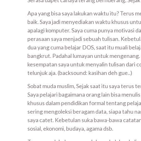
Serasa dapet cahaya terang bernderang. Sejak s
Apa yang bisa saya lakukan waktu itu? Terus m
baik. Saya jadi menyediakan waktu khusus untuk
apalagi komputer. Saya cuma punya motivasi da
perasaan saya menjadi sebuah tulisan. Kebetu
dua yang cuma belajar DOS, saat itu muali bel
bangkrut. Padahal lumayan untuk mengenang. G
kesempatan saya untuk menyalin tulisan dari core
telunjuk aja. (backsound: kasihan deh gue..)
Sobat muda muslim, Sejak saat itu saya terus t
Saya pelajari bagaimana orang lain bisa menul
khusus dalam pendidikan formal tentang pelajar
sering mengoleksi beragam data, siapa tahu nanti
saya catet. Kebetulan suka bawa-bawa catatan k
sosial, ekonomi, budaya, agama dsb.