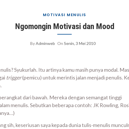
MOTIVASI MENULIS
Ngomongin Motivasi dan Mood
By
Adminweb
On
Senin, 3 Mei 2010
nulis? Syukurlah. Itu artinya kamu masih punya modal. Mas
gai
trigger
(pemicu) untuk merintis jalan menjadi penulis. K
.
g berangkat dari bawah. Mereka dengan semangat tinggi
dalam menulis. Sebutkan beberapa contoh: JK Rowling, Ros
tanya…)
g sih, keseriusan saya kepada dunia tulis-menulis munculn