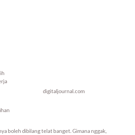
ih
erja
digitaljournal.com
ihan
ya boleh dibilang telat banget. Gimana nggak,