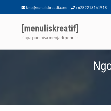
Skip
kmo@menuliskreatif.com
+6282213161918
to
content
[menuliskreatif]
siapa pun bisa menjadi penulis
Home
[me
Ngo