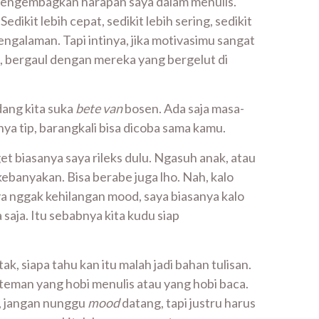
 mengembagkan harapan saya dalam menulis.
ikit lebih cepat, sedikit lebih sering, sedikit
engalaman. Tapi intinya, jika motivasimu sangat
a, bergaul dengan mereka yang bergelut di
ang kita suka
bete
van
bosen. Ada saja masa-
ya tip, barangkali bisa dicoba sama kamu.
 biasanya saya rileks dulu. Ngasuh anak, atau
kebanyakan. Bisa berabe juga lho. Nah, kalo
aya nggak kehilangan mood, saya biasanya kalo
 saja. Itu sebabnya kita kudu siap
k, siapa tahu kan itu malah jadi bahan tulisan.
teman yang hobi menulis atau yang hobi baca.
, jangan nunggu
mood
datang, tapi justru harus