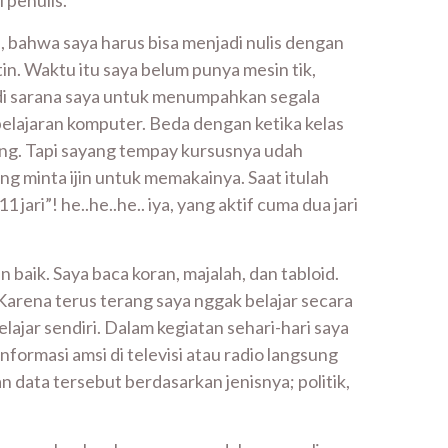
 penulis.
 bahwa saya harus bisa menjadi nulis dengan
in. Waktu itu saya belum punya mesin tik,
jadi sarana saya untuk menumpahkan segala
elajaran komputer. Beda dengan ketika kelas
ang. Tapi sayang tempay kursusnya udah
 minta ijin untuk memakainya. Saat itulah
ari”! he..he..he.. iya, yang aktif cuma dua jari
baik. Saya baca koran, majalah, dan tabloid.
Karena terus terang saya nggak belajar secara
ajar sendiri. Dalam kegiatan sehari-hari saya
informasi amsi di televisi atau radio langsung
 data tersebut berdasarkan jenisnya; politik,