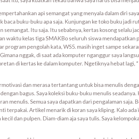
aat itu, saya kuatkan tekad bahwa saya harus bisa menjadi
empertahankan api semangat yang menyala dalam diri saya,
 baca buku-buku apa saja. Kunjungan ke toko buku jadi rut
n semangat. Itu saja. Itu sebabnya, kertas kosong selalu 
lan waktu kelas tiga SMAKBo seluruh siswa mendapatkan p
ajar program pengolah kata, WS5. masih inget sampe sekar
imana nggak, di saat ada komputer nganggur saya langsung
tan di kertas ke dalam komputer. Ngetiknya hebat lagi, “11 j
ermotivasi dan merasa tertantang untuk bisa menulis dengan 
is dengan bagus. Saya koleksi buku-buku menulis seadanya. 
an menulis. Semua saya dapatkan dari pengalaman saja. Bel
 terpakai. Artikel menarik di koran saya kliping. Kalo ada 
ecil dan pulpen. Diam-diam aja saya tulis. Saya kelompokan