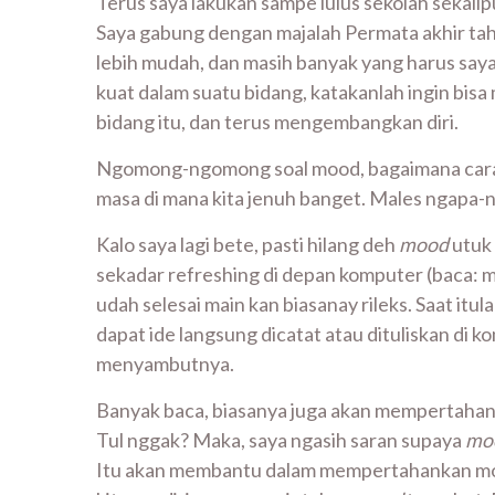
Terus saya lakukan sampe lulus sekolah seka
Saya gabung dengan majalah Permata akhir tahun 
lebih mudah, dan masih banyak yang harus saya 
kuat dalam suatu bidang, katakanlah ingin bis
bidang itu, dan terus mengembangkan diri.
Ngomong-ngomong soal mood, bagaimana cara
masa di mana kita jenuh banget. Males ngapa-ng
Kalo saya lagi bete, pasti hilang deh
mood
utuk 
sekadar refreshing di depan komputer (baca: ma
udah selesai main kan biasanay rileks. Saat itu
dapat ide langsung dicatat atau dituliskan di k
menyambutnya.
Banyak baca, biasanya juga akan mempertaha
Tul nggak? Maka, saya ngasih saran supaya
mo
Itu akan membantu dalam mempertahankan moo