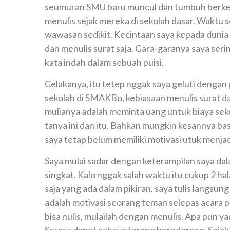
seumuran SMU baru muncul dan tumbuh berkemb
menulis sejak mereka di sekolah dasar. Waktu
wawasan sedikit. Kecintaan saya kepada dunia p
dan menulis surat saja. Gara-garanya saya seri
kata indah dalam sebuah puisi.
Celakanya, itu tetep nggak saya geluti dengan
sekolah di SMAKBo, kebiasaan menulis surat dan
mulianya adalah meminta uang untuk biaya seko
tanya ini dan itu. Bahkan mungkin kesannya bas
saya tetap belum memiliki motivasi utuk menjad
Saya mulai sadar dengan keterampilan saya dal
singkat. Kalo nggak salah waktu itu cukup 2 h
saja yang ada dalam pikiran, saya tulis langsu
adalah motivasi seorang teman selepas acara p
bisa nulis, mulailah dengan menulis. Apa pun yan