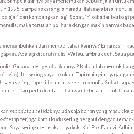
lipun. Sampe akhirnya saya menemukan sebuah jalan untuk
1995. Sampe sekarang, alhamdulillah saya bisa menulis. Sed
pelajari dan kembangkan lagi. Sobat, ini sekadar berbagi p
a menulis, maka teruslah pelihara dengan makin banyak bac
 menumbuhkan dan mempertahankannya? Emang sih, kad
apain. Apalagi disuruh nulis. Watau, ambruk deh. Saua pun
nulis. Gimana mengembalikannya? Kalo udah mentok banget
in gim). Itu sering saya lakukan. Tapi main gimnya jangan 
lah saya sering dapet ide untuk segera menulis. Sobat, sup
omputer. Dan perlu diketahui bahwa ide bisa muncul di mana
nkan
mood
atau setidaknya ada saja bahan yang masuk ke ota
od
tetap terjaga kamu kudu sering bergaul dengan teman-
d. Saya sering merasakannya kok. Kat Pak Faudzil Adhim