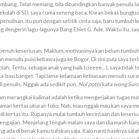
ang. Telat memang, bila dibandingkan banyak penulis lai
 sekolah di SD, saya cuma seneng baca. Koran bekas bungk
enulisan, itu pun dengan setitik cinta saja, baru tumbuh k
ng dengerin lagu-lagunya Bang Ebiet G. Ade. Waktu itu, saya
 penuh keseriusan. Maklum, motivasinya kan belum tumbuh. 
 menulis puisi kebawa juga ke Bogor. Di sini pula saya te
lah. Tentu, sebagai anak yang baik (cieeee…), saya tidak 
a-basi banget. Tapi lama-kelamaan kebiasaan menulis surat i
i penulis. Nggak ada sedikit pun.
Nol potol
kata
wong Sur
am merangkai kalimat adalah ketika mengerjakan tugas mata
alaman kertas ukuran folio. Nah, mau nggak mau kan saya 
ng di kertas itu. Rupanya mulai tumbuh kecintaan dan keser
engajian. Menjelang tengah malam saya dan dia masih bang
g ada di benak kamu tuliskan saja. Kalo nanti hasilnya salah