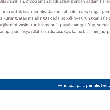
Bila demikian,
mood
emang jadi nggak pernah padam, kare
dirimu untuk bisa menulis, dan pertahankan
mood
agar pemb
s kurang, atau malah nggak ada, sebaiknya urungkan saja ci
a jika motivasimu untuk menulis payah banget. Yup, semua
r apa pun insya Allah bisa diatasi. Ayo kamu bisa menjadi p
Pendapat para penulis tent