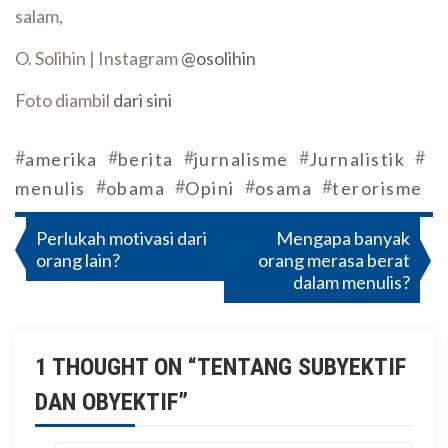
salam,
O. Solihin | Instagram
@osolihin
Foto diambil
dari sini
#
#
#
#
#
amerika
berita
jurnalisme
Jurnalistik
#
#
#
#
menulis
obama
Opini
osama
terorisme
Navigasi
Perlukah motivasi dari
Mengapa banyak
orang lain?
orang merasa berat
pos
dalam menulis?
1 THOUGHT ON “
TENTANG SUBYEKTIF
DAN OBYEKTIF
”