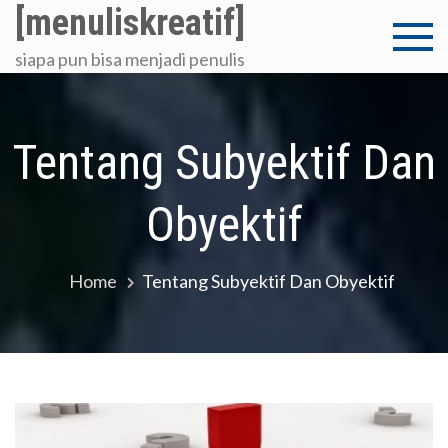
Skip
[menuliskreatif]
to
siapa pun bisa menjadi penulis
content
Tentang Subyektif Dan
Obyektif
Home
Tentang Subyektif Dan Obyektif