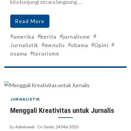
kita kunjungi secara langsung….
Read More
#
#
#
#
amerika
berita
jurnalisme
#
#
#
#
Jurnalistik
menulis
obama
Opini
#
osama
terorisme
JURNALISTIK
Menggali Kreativitas untuk Jurnalis
By
Adminweb
On
Senin, 24 Mei 2010