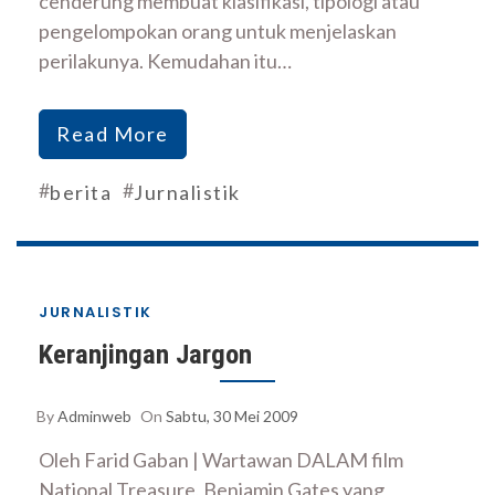
cenderung membuat klasifikasi, tipologi atau
pengelompokan orang untuk menjelaskan
perilakunya. Kemudahan itu…
Read More
#
#
berita
Jurnalistik
JURNALISTIK
Keranjingan Jargon
By
Adminweb
On
Sabtu, 30 Mei 2009
Oleh Farid Gaban | Wartawan DALAM film
National Treasure, Benjamin Gates yang