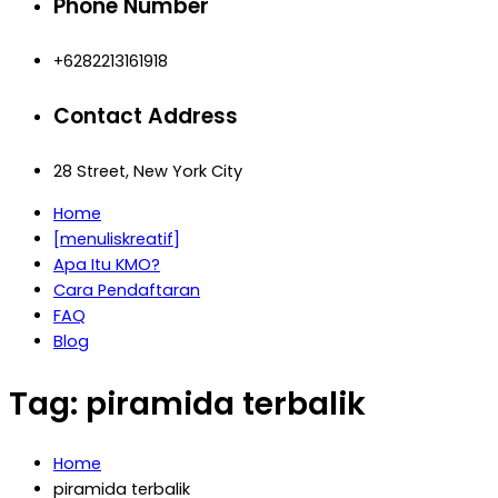
Phone Number
+6282213161918
Contact Address
28 Street, New York City
Home
[menuliskreatif]
Apa Itu KMO?
Cara Pendaftaran
FAQ
Blog
Tag:
piramida terbalik
Home
piramida terbalik