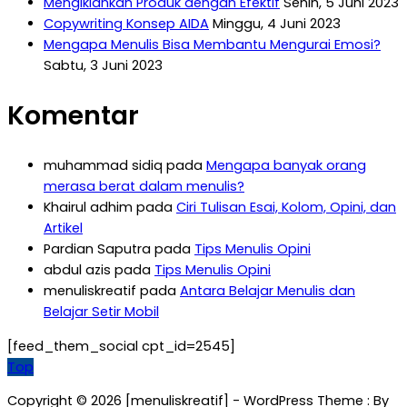
Mengiklankan Produk dengan Efektif
Senin, 5 Juni 2023
Copywriting Konsep AIDA
Minggu, 4 Juni 2023
Mengapa Menulis Bisa Membantu Mengurai Emosi?
Sabtu, 3 Juni 2023
Komentar
muhammad sidiq
pada
Mengapa banyak orang
merasa berat dalam menulis?
Khairul adhim
pada
Ciri Tulisan Esai, Kolom, Opini, dan
Artikel
Pardian Saputra
pada
Tips Menulis Opini
abdul azis
pada
Tips Menulis Opini
menuliskreatif
pada
Antara Belajar Menulis dan
Belajar Setir Mobil
[feed_them_social cpt_id=2545]
Top
Copyright © 2026 [menuliskreatif] - WordPress Theme : By