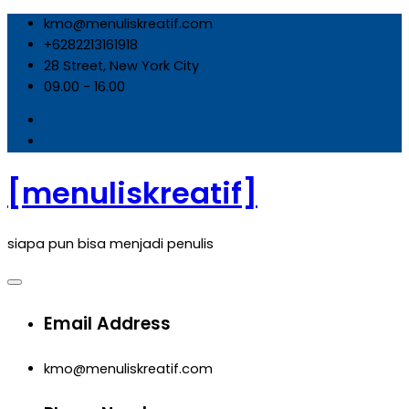
Skip
kmo@menuliskreatif.com
to
+6282213161918
content
28 Street, New York City
09.00 - 16.00
[menuliskreatif]
siapa pun bisa menjadi penulis
Email Address
kmo@menuliskreatif.com