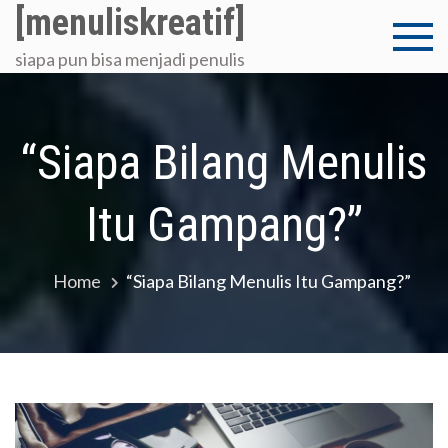
Skip
[menuliskreatif]
to
siapa pun bisa menjadi penulis
content
“Siapa Bilang Menulis
Itu Gampang?”
Home
“Siapa Bilang Menulis Itu Gampang?”