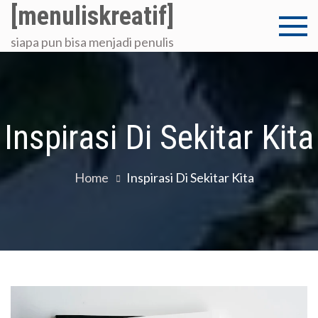
Skip
[menuliskreatif]
to
siapa pun bisa menjadi penulis
content
Inspirasi Di Sekitar Kita
Home
Inspirasi Di Sekitar Kita