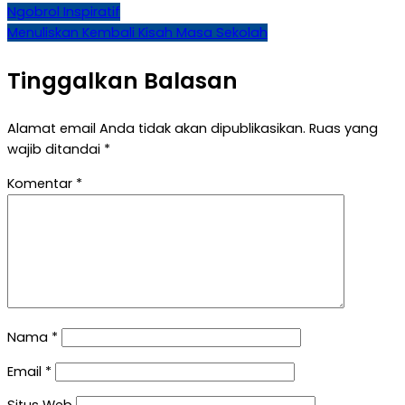
Navigasi
Ngobrol Inspiratif
Menuliskan Kembali Kisah Masa Sekolah
pos
Tinggalkan Balasan
Alamat email Anda tidak akan dipublikasikan.
Ruas yang
wajib ditandai
*
Komentar
*
Nama
*
Email
*