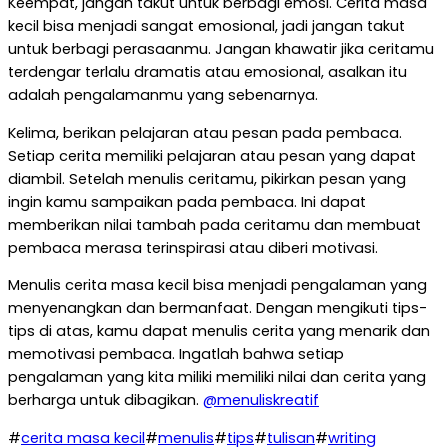
Keempat, jangan takut untuk berbagi emosi. Cerita masa
kecil bisa menjadi sangat emosional, jadi jangan takut
untuk berbagi perasaanmu. Jangan khawatir jika ceritamu
terdengar terlalu dramatis atau emosional, asalkan itu
adalah pengalamanmu yang sebenarnya.
Kelima, berikan pelajaran atau pesan pada pembaca.
Setiap cerita memiliki pelajaran atau pesan yang dapat
diambil. Setelah menulis ceritamu, pikirkan pesan yang
ingin kamu sampaikan pada pembaca. Ini dapat
memberikan nilai tambah pada ceritamu dan membuat
pembaca merasa terinspirasi atau diberi motivasi.
Menulis cerita masa kecil bisa menjadi pengalaman yang
menyenangkan dan bermanfaat. Dengan mengikuti tips-
tips di atas, kamu dapat menulis cerita yang menarik dan
memotivasi pembaca. Ingatlah bahwa setiap
pengalaman yang kita miliki memiliki nilai dan cerita yang
berharga untuk dibagikan.
@menuliskreatif
#
cerita masa kecil
#
menulis
#
tips
#
tulisan
#
writing