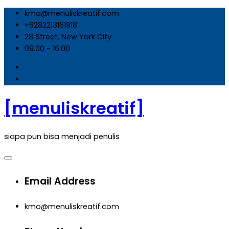
Skip
kmo@menuliskreatif.com
to
+6282213161918
content
28 Street, New York City
09.00 - 16.00
[menuliskreatif]
siapa pun bisa menjadi penulis
Email Address
kmo@menuliskreatif.com