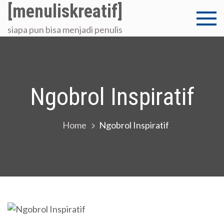
Skip
[menuliskreatif]
to
siapa pun bisa menjadi penulis
content
Ngobrol Inspiratif
Home
Ngobrol Inspiratif