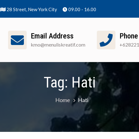
28 Street, New York City
09.00 - 16.00
Email Address
Phone
kmo@menuliskreatif.com
+62822
nuliskreatif]
Apa Itu KMO?
Cara Pendaftaran
Tag:
Hati
Home
Hati