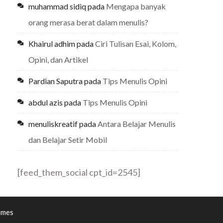
muhammad sidiq
pada
Mengapa banyak
orang merasa berat dalam menulis?
Khairul adhim
pada
Ciri Tulisan Esai, Kolom,
Opini, dan Artikel
Pardian Saputra
pada
Tips Menulis Opini
abdul azis
pada
Tips Menulis Opini
menuliskreatif
pada
Antara Belajar Menulis
dan Belajar Setir Mobil
[feed_them_social cpt_id=2545]
emes