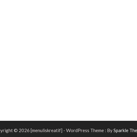
yright © 2026 [menuliskreatif] - WordPress Theme : By
Sparkle Th