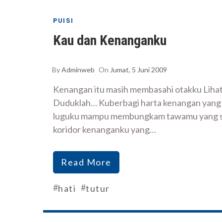
PUISI
Kau dan Kenanganku
By
Adminweb
On
Jumat, 5 Juni 2009
Kenangan itu masih membasahi otakku Lihat
Duduklah… Kuberbagi harta kenangan yang k
luguku mampu membungkam tawamu yang selug
koridor kenanganku yang…
Read More
#
#
hati
tutur