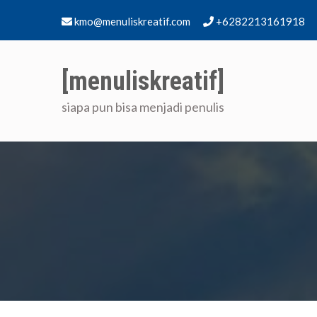
Skip
kmo@menuliskreatif.com
+6282213161918
to
content
[menuliskreatif]
siapa pun bisa menjadi penulis
Home
[me