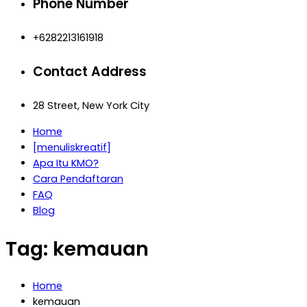
Phone Number
+6282213161918
Contact Address
28 Street, New York City
Home
[menuliskreatif]
Apa Itu KMO?
Cara Pendaftaran
FAQ
Blog
Tag:
kemauan
Home
kemauan