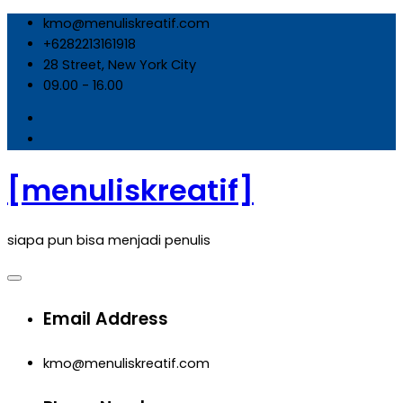
Skip
kmo@menuliskreatif.com
to
+6282213161918
content
28 Street, New York City
09.00 - 16.00
[menuliskreatif]
siapa pun bisa menjadi penulis
Email Address
kmo@menuliskreatif.com