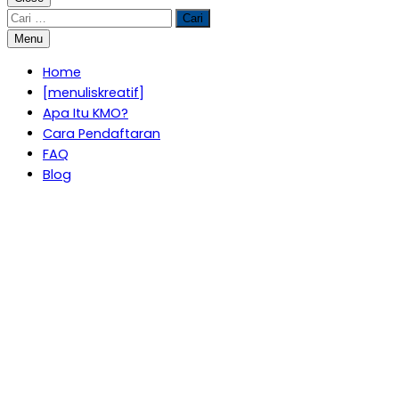
Cari
untuk:
Menu
Home
[menuliskreatif]
Apa Itu KMO?
Cara Pendaftaran
FAQ
Blog