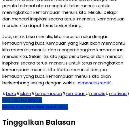
penulis terkenal atau mengikuti kelas menulis untuk
meningkatkan kemampuan menulis kita. Melalui belajar
dan mencari inspirasi secara terus-menerus, kemampuan
menulis kita dapat terus berkembang.
Jadi, untuk bisa menulis, kita harus dimulai dengan
kemauan yang kuat. Kemauan yang kuat akan membantu
kita memulai menulis dan mengembangkan kemampuan
menulis kita. Selain itu, kita juga perlu belajar dan mencari
inspirasi secara terus-menerus untuk terus meningkatkan
kemampuan menulis kita. Ketika memulai dengan
kemauan yang kuat, kemampuan menulis kita akan
berkembang seiring dengan waktu.
@menuliskreatif
#
buku
#
islam
#
kemampuan
#
kemauan
#
menulis
#
motivasi
Navigasi
Tiru, Lalu Modifikasi
Malas Menghambat Kreativitas
pos
Tinggalkan Balasan