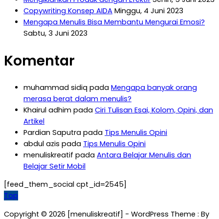
Copywriting Konsep AIDA
Minggu, 4 Juni 2023
Mengapa Menulis Bisa Membantu Mengurai Emosi?
Sabtu, 3 Juni 2023
Komentar
muhammad sidiq
pada
Mengapa banyak orang
merasa berat dalam menulis?
Khairul adhim
pada
Ciri Tulisan Esai, Kolom, Opini, dan
Artikel
Pardian Saputra
pada
Tips Menulis Opini
abdul azis
pada
Tips Menulis Opini
menuliskreatif
pada
Antara Belajar Menulis dan
Belajar Setir Mobil
[feed_them_social cpt_id=2545]
Top
Copyright © 2026 [menuliskreatif] - WordPress Theme : By