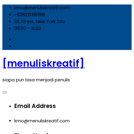
Skip
kmo@menuliskreatif.com
to
+6282213161918
content
28 Street, New York City
09.00 - 16.00
[menuliskreatif]
siapa pun bisa menjadi penulis
Email Address
kmo@menuliskreatif.com