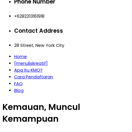
Phone Number
+6282213161918
Contact Address
28 Street, New York City
Home
[menuliskreatif]
Apa Itu KMO?
Cara Pendaftaran
FAQ
Blog
Kemauan, Muncul
Kemampuan