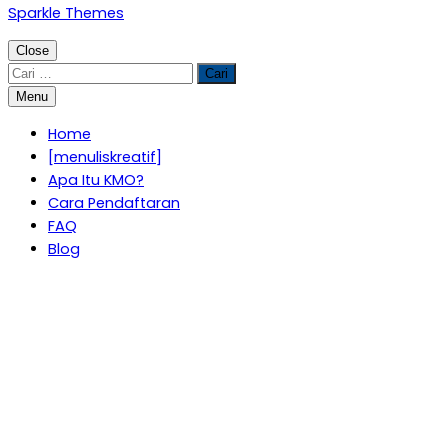
Sparkle Themes
Close
Cari
untuk:
Menu
Home
[menuliskreatif]
Apa Itu KMO?
Cara Pendaftaran
FAQ
Blog