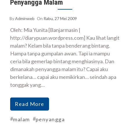
Penyangga Malam
By
Adminweb
On
Rabu, 27 Mei 2009
Oleh: Mia Yunita [Banjarmasin |
http://diarypuan.wordpress.com] Kau lihat langit
malam? Kelam bila tanpa benderang bintang.
Hampa tanpa gumpalan awan. Tapi ia mampu
ceria bila gemerlap bintang menghiasinya. Dan
dimanakah penyangga malam itu? Capai aku
berkelana… capai aku memikirkan… seindah apa
tonggak yang…
Read More
#
#
malam
penyangga