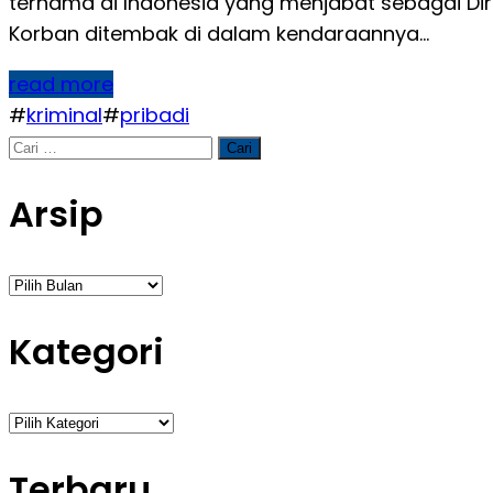
ternama di Indonesia yang menjabat sebagai Dire
Korban ditembak di dalam kendaraannya…
read more
#
kriminal
#
pribadi
Cari
untuk:
Arsip
Arsip
Kategori
Kategori
Terbaru