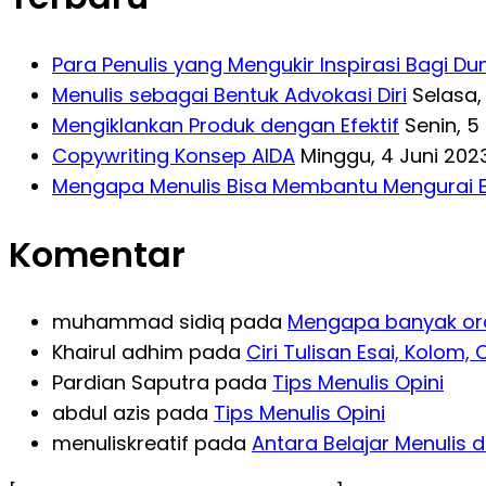
Para Penulis yang Mengukir Inspirasi Bagi Du
Menulis sebagai Bentuk Advokasi Diri
Selasa,
Mengiklankan Produk dengan Efektif
Senin, 5
Copywriting Konsep AIDA
Minggu, 4 Juni 202
Mengapa Menulis Bisa Membantu Mengurai 
Komentar
muhammad sidiq
pada
Mengapa banyak or
Khairul adhim
pada
Ciri Tulisan Esai, Kolom, O
Pardian Saputra
pada
Tips Menulis Opini
abdul azis
pada
Tips Menulis Opini
menuliskreatif
pada
Antara Belajar Menulis d