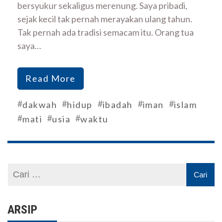
bersyukur sekaligus merenung. Saya pribadi,
sejak kecil tak pernah merayakan ulang tahun.
Tak pernah ada tradisi semacam itu. Orang tua
saya…
Read More
#
#
#
#
#
dakwah
hidup
ibadah
iman
islam
#
#
#
mati
usia
waktu
ARSIP