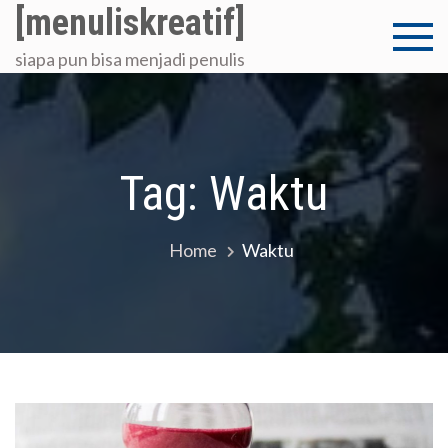
Skip
[menuliskreatif]
to
siapa pun bisa menjadi penulis
content
Tag:
Waktu
Home
Waktu