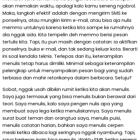
akan memakan waktu, apalagi kalo kamu seneng ngobrol.
Maka, langkah efektif adalah dengan mengirim SMS ke
ponselnya, atau mungkin kirim e-mail, atau bisa aja nulis
memmo untuknya karena ketika kita sampe ke rumahnya
dia nggak ada. Kita tempelin deh memmo berisi pesan
tertulis kita. Tapi, itu pun masih dengan catatan: ia aktifkan
ponselnya; buka e-mail, dan tak sedang keluar kota. Berarti
ini soal kendala teknis. Terlepas dari itu, keterampilan
menulis tetap harus dimiliki. Minimal sebagai keterampilan
pelengkap untuk menyampaikan pesan bagi yang sudah
terbiasa dan mahir retorikanya dalam berbicara. Setuju?
Sobat, nggak usah dibikin rumit ketika kita akan menulis.
Saya juga termasuk yang bisa menulis bukan berawal dari
teori. Saya menulis, kalo saya pengen nulis apa yang
membuat saya lega ketika menuliskannya. Saya menulis
surat buat teman dan orangtua saya, menulis puisi,
menulis catatan harian, bahkan saya menulis cerpen
meski ketika dibaca lagi seringnya nggak nyambung. Tapi,
saya berkeras ingin bisa menulis. Waktu SMP, ketika seneng