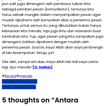
pun sulit juga dimengerti oleh pembaca tulisan kita.
Sebagai pemberi pesan (komunikator), tentunya kita
harus sebaik mungkin dalam menyampaikan pesan agar
mudah dipahami oleh komunikan alias si penerima pesan.
Tentunya, untuk semua itu yang dibutuhkan bukan hanya
kebiasaan kita menulis, tapi juga ilmu dan wawasan buat
tambahan kita. Yup, agar pesan yang kita sampaikan juga
dimengerti, bahkan dipahami dengan mudah oleh
penerima pesan. Soal ini, insya Allah akan saya jembrengin
di lain kesempatan. Setuju ya?
Oke deh, sampe sini dulu. Insya Allah lain kali saya cerita
lagi. Ayo menulis!
[O. Solihin]
#
bicara
#
menulis
Navigasi
Tunjukkan Aku Surga
Jurus-Jurus Pemula
pos
5 thoughts on “
Antara