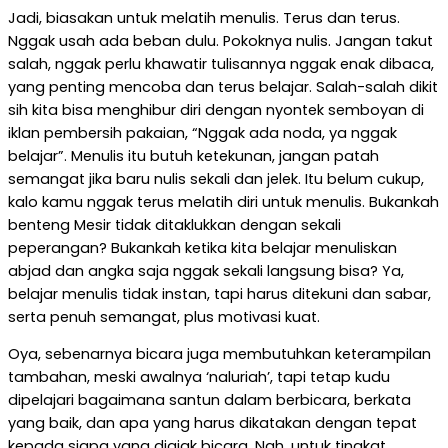
Jadi, biasakan untuk melatih menulis. Terus dan terus.
Nggak usah ada beban dulu. Pokoknya nulis. Jangan takut
salah, nggak perlu khawatir tulisannya nggak enak dibaca,
yang penting mencoba dan terus belajar. Salah-salah dikit
sih kita bisa menghibur diri dengan nyontek semboyan di
iklan pembersih pakaian, “Nggak ada noda, ya nggak
belajar”. Menulis itu butuh ketekunan, jangan patah
semangat jika baru nulis sekali dan jelek. Itu belum cukup,
kalo kamu nggak terus melatih diri untuk menulis. Bukankah
benteng Mesir tidak ditaklukkan dengan sekali
peperangan? Bukankah ketika kita belajar menuliskan
abjad dan angka saja nggak sekali langsung bisa? Ya,
belajar menulis tidak instan, tapi harus ditekuni dan sabar,
serta penuh semangat, plus motivasi kuat.
Oya, sebenarnya bicara juga membutuhkan keterampilan
tambahan, meski awalnya ‘naluriah’, tapi tetap kudu
dipelajari bagaimana santun dalam berbicara, berkata
yang baik, dan apa yang harus dikatakan dengan tepat
kepada siapa yang diajak bicara. Nah, untuk tingkat