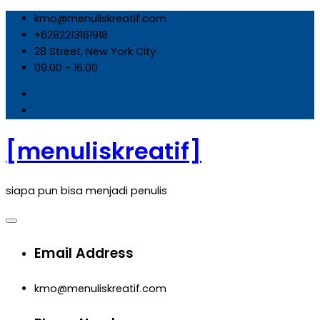
Skip
kmo@menuliskreatif.com
to
+6282213161918
content
28 Street, New York City
09.00 - 16.00
[menuliskreatif]
siapa pun bisa menjadi penulis
Email Address
kmo@menuliskreatif.com