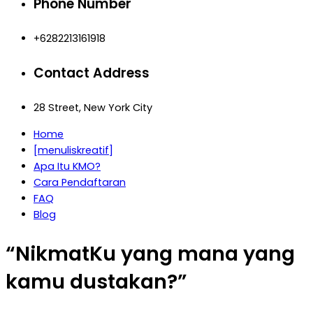
Phone Number
+6282213161918
Contact Address
28 Street, New York City
Home
[menuliskreatif]
Apa Itu KMO?
Cara Pendaftaran
FAQ
Blog
“NikmatKu yang mana yang
kamu dustakan?”