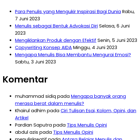
Para Penulis yang Mengukir Inspirasi Bagi Dunia
Rabu,
7 Juni 2023
Menulis sebagai Bentuk Advokasi Diri
Selasa, 6 Juni
2023
Mengiklankan Produk dengan Efektif
Senin, 5 Juni 2023
Copywriting Konsep AIDA
Minggu, 4 Juni 2023
Mengapa Menulis Bisa Membantu Mengurai Emosi?
Sabtu, 3 Juni 2023
Komentar
muhammad sidiq
pada
Mengapa banyak orang
merasa berat dalam menulis?
Khairul adhim
pada
Ciri Tulisan Esai, Kolom, Opini, dan
Artikel
Pardian Saputra
pada
Tips Menulis Opini
abdul azis
pada
Tips Menulis Opini
menuliskreatif
pada
Antara Belajar Menulis dan