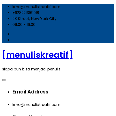
Skip
kmo@menuliskreatif.com
to
+6282213161918
content
28 Street, New York City
09.00 - 16.00
[menuliskreatif]
siapa pun bisa menjadi penulis
Email Address
kmo@menuliskreatif.com