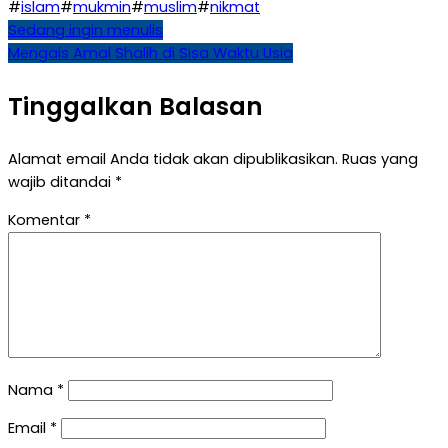
#
islam
#
mukmin
#
muslim
#
nikmat
Navigasi
Sedang ingin menulis
Mengais Amal Shalih di Sisa Waktu Usia
pos
Tinggalkan Balasan
Alamat email Anda tidak akan dipublikasikan.
Ruas yang
wajib ditandai
*
Komentar
*
Nama
*
Email
*