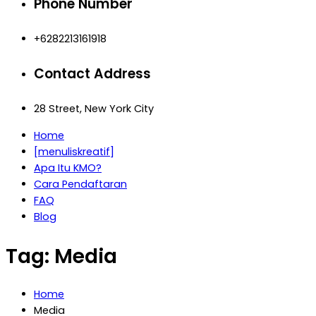
Phone Number
+6282213161918
Contact Address
28 Street, New York City
Home
[menuliskreatif]
Apa Itu KMO?
Cara Pendaftaran
FAQ
Blog
Tag:
Media
Home
Media