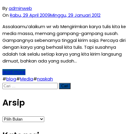
By
adminweb
On
Rabu, 29 April 2009
Minggu, 29 Januari 2012
Assalaamu’alaikum wr wb Mengirimkan karya tulis kita ke
media massa, memang gampang-gampang susah.
Gampangnya sebenarnya tinggal kirim saja. Percaya diri
dengan karya yang berhasil kita tulis. Tapi susahnya
adalah tak selalu setiap karya yang kita kirim langsung
dimuat, bahkan ada yang sudah…
read more
#
blog
#
Media
#
naskah
Cari
untuk:
Arsip
Arsip