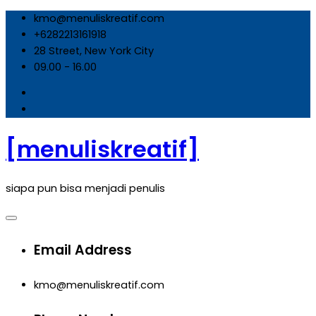
Skip
kmo@menuliskreatif.com
to
+6282213161918
content
28 Street, New York City
09.00 - 16.00
[menuliskreatif]
siapa pun bisa menjadi penulis
Email Address
kmo@menuliskreatif.com