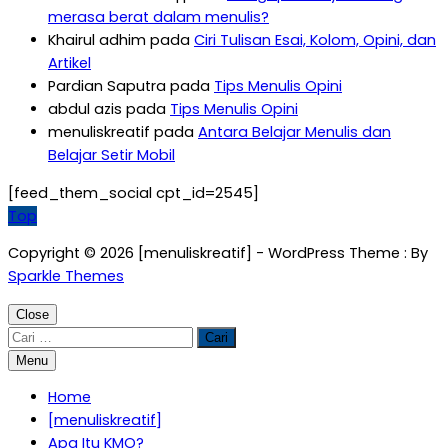
merasa berat dalam menulis?
Khairul adhim
pada
Ciri Tulisan Esai, Kolom, Opini, dan
Artikel
Pardian Saputra
pada
Tips Menulis Opini
abdul azis
pada
Tips Menulis Opini
menuliskreatif
pada
Antara Belajar Menulis dan
Belajar Setir Mobil
[feed_them_social cpt_id=2545]
Top
Copyright © 2026 [menuliskreatif] - WordPress Theme : By
Sparkle Themes
Close
Cari
untuk:
Menu
Home
[menuliskreatif]
Apa Itu KMO?